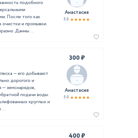
ванность подобного
версальными
Анастасия
ми. После того как
5.0
 очистки и промывки.
азно. Данны ...
300 ₽
 песка — его добывают
льно дорогого и
 — земснарядов,
Анастасия
обратной подачи воды.
5.0
шлифованных круглых и
...
400 ₽