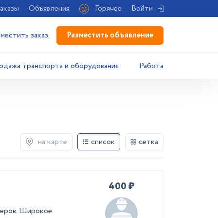
аказы
Объявления
Горячее
Войти
Разместить объявление
зместить заказ
одажа транспорта и оборудования
Работа
на карте
список
сетка
400 ₽
ьеров. Широкое