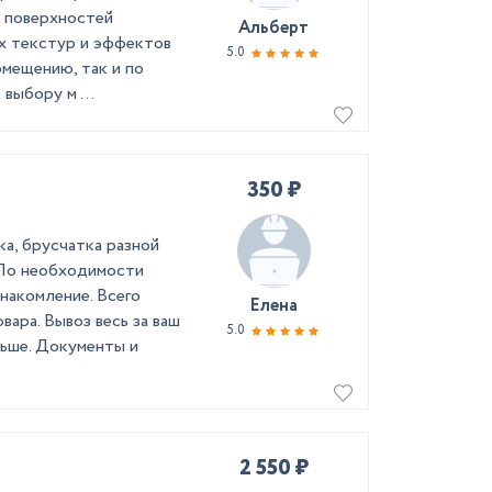
а поверхностей
Альберт
ых текстур и эффектов
5.0
омещению, так и по
выбору м ...
350 ₽
а, брусчатка разной
 По необходимости
накомление. Всего
Елена
вара. Вывоз весь за ваш
5.0
льше. Документы и
2 550 ₽