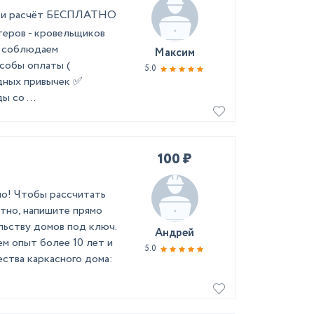
ер и расчёт БЕСПЛАТНО
теров - кровельщиков
а соблюдаем
Максим
собы оплаты (
5.0
едных привычек ✅
 со ...
100 ₽
но! Чтобы рассчитать
тно, напишите прямо
льству домов под ключ.
Андрей
м опыт более 10 лет и
5.0
ства каркасного дома: