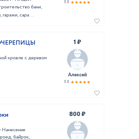
5.0
poитeльствo бани,
гаражи, сара ...
1 ₽
ОЧЕРЕПИЦЫ
ной кровле с деревом
Алексей
5.0
800 ₽
рки
• Нанесение
роед, байрок,