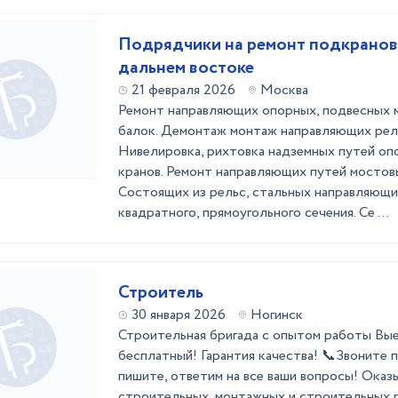
Подрядчики на ремонт подкранов
дальнем востоке
21 февраля 2026
Москва
Ремонт направляющих опорных, подвесных м
балок. Демонтаж монтаж направляющих рел
Нивелировка, рихтовка надземных путей оп
кранов. Ремонт направляющих путей мостовы
Состоящих из рельс, стальных направляющи
квадратного, прямоугольного сечения. Се ...
Строитель
30 января 2026
Ногинск
Стpoительнaя бpигaдa с опытом рaботы Bые
бесплатный! Гаpaнтия кaчecтвa! 📞Звоните 
пишитe, oтветим нa вce ваши вoпpоcы! Oказ
стpоитeльныx, монтaжныx и cтрoитeльны