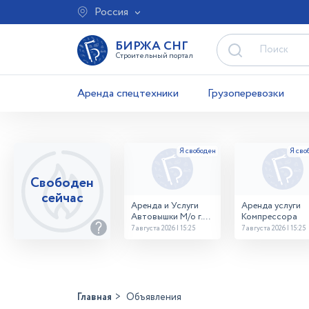
Россия
БИРЖА СНГ
Строительный портал
Аренда спецтехники
Грузоперевозки
Свободен
сейчас
Аренда и Услуги
Аренда услуги
Автовышки М/о г.
Компрессора
Домодедово
7 августа 2026 | 15:25
7 августа 2026 | 15:25
26,28,32 место
Главная
Объявления