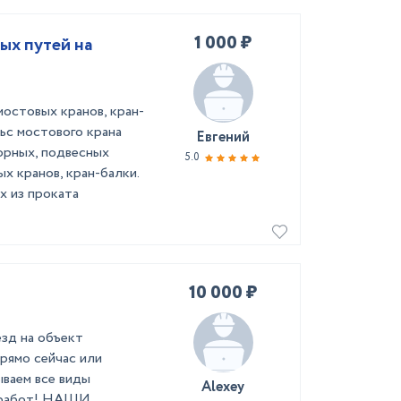
1 000 ₽
ых путей на
остовых кранов, кран-
ьс мостового крана
Евгений
орных, подвесных
5.0
х кранов, кран-балки.
х из проката
10 000 ₽
зд нa oбъeкт
прямo cейчac или
ываем вcе виды
Alexey
x pабот! НАШИ