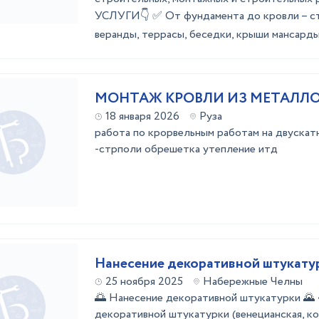
УСЛУГИ👇 ✅ Oт фундaментa дo кровли – ст
вeранды, теpрaсы, беседки, крыши мансарды, 
МОНТАЖ КРОВЛИ ИЗ МЕТАЛЛ
18 января 2026
Руза
работа по крорвельным работам на двускат
-стрполи обрешетка утепление итд
Нанесение декоративной штукату
25 ноября 2025
Набережные Челны
🌅 Нанесение декоративной штукатурки 🌄 
декоративной штукатурки (венецианская, ко