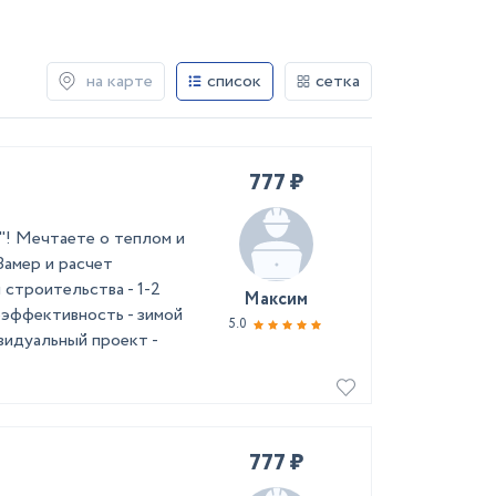
на карте
список
сетка
777 ₽
"! Мечтаете о теплом и
Замер и расчет
троительства - 1-2
Максим
оэффективность - зимой
5.0
видуальный проект -
777 ₽