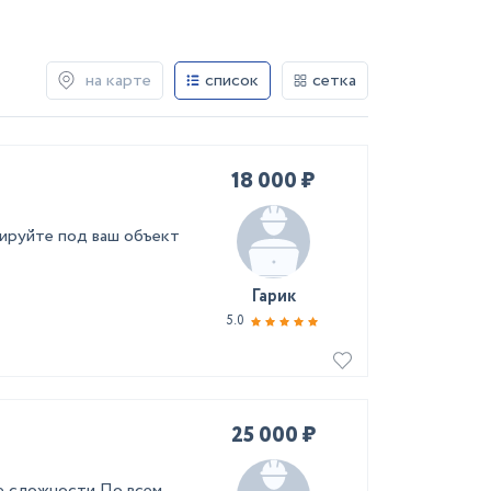
на карте
список
сетка
18 000 ₽
нируйте под ваш объект
Гарик
5.0
25 000 ₽
е сложности По всем