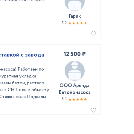
Гарик
5.0
12 500 ₽
ставкой с завода
онасоса! Работаем по
куратная укладка
ваем бетон, раствор,
ООО Аренда
ы в СНТ или к объекту
Бетононасоса
 Стяжка пола Подвалы
5.0