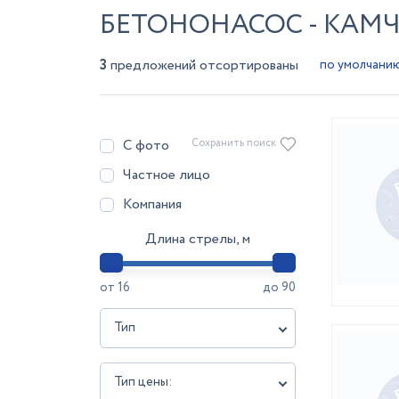
БЕТОНОНАСОС - КАМ
3
предложений отсортированы
С фото
Сохранить поиск
Частное лицо
Компания
Длина стрелы, м
от
16
до
90
Тип
Тип цены: