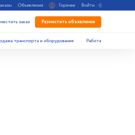
аказы
Объявления
Горячее
Войти
Разместить объявление
зместить заказ
одажа транспорта и оборудования
Работа