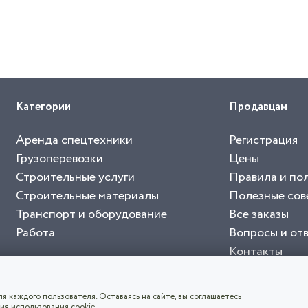
Категории
Продавцам
Аренда спецтехники
Регистрация
Грузоперевозки
Цены
Строительные услуги
Правила и по
Строительные материалы
Полезные сов
Транспорт и оборудование
Все заказы
Работа
Вопросы и от
Контакты
буйте приложение "Биржа СНГ"
тельный портал, с лучшими специалистами России и СНГ
4.8
чает согласие с
пользовательским соглашением
. Все логотипы и торговые марк
я каждого пользователя. Оставаясь на сайте, вы соглашаетесь
ия использования cookie.