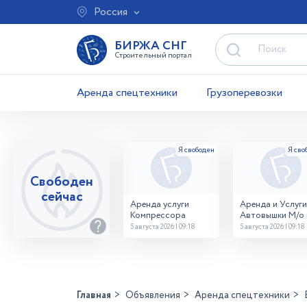
Россия
БИРЖА СНГ
Строительный портал
Аренда спецтехники
Грузоперевозки
Свободен
сейчас
Аренда услуги
Аренда и Услуги
Компрессора
Автовышки М/о г
Домодедово
5 августа 2026 | 09:18
5 августа 2026 | 09:18
26,28,32 место
Главная
Объявления
Аренда спецтехники