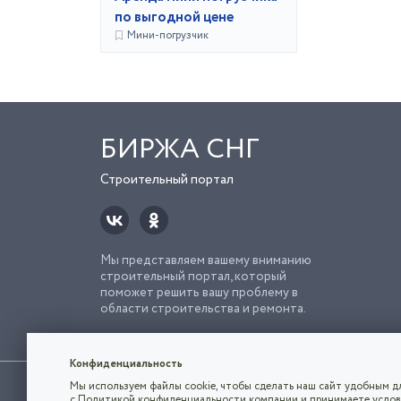
по выгодной цене
Мини-погрузчик
БИРЖА СНГ
Строительный портал
Мы представляем вашему вниманию
строительный портал, который
поможет решить вашу проблему в
области строительства и ремонта.
Попро
Строи
Конфиденциальность
Использование сайта, в том числе подача объявлений, озна
Мы используем файлы cookie, чтобы сделать наш сайт удобным дл
владельца.
с
Политикой конфиденциальности компании
и принимаете услов