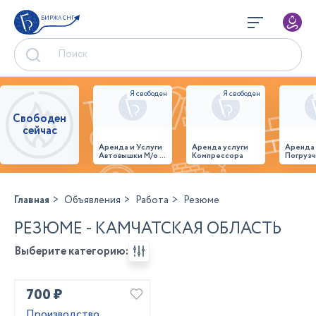
БИРЖА СНГ
Свободен
сейчас
Аренда и Услуги
Аренда услуги
Аренда
Автовышки М/о г.
Компрессора
Погрузч
Домодедово
26,28,32 место
Главная
Объявления
Работа
Резюме
РЕЗЮМЕ - КАМЧАТСКАЯ ОБЛАСТЬ
Выберите категорию:
700 ₽
Производство