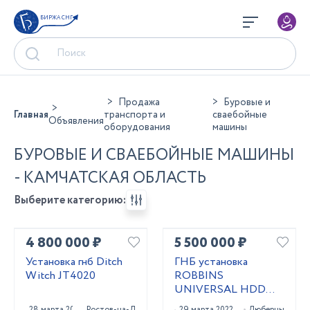
БИРЖА СНГ
Продажа
Буровые и
Главная
транспорта и
сваебойные
Объявления
оборудования
машины
БУРОВЫЕ И СВАЕБОЙНЫЕ МАШИНЫ
- КАМЧАТСКАЯ ОБЛАСТЬ
Выберите категорию:
4 800 000 ₽
5 500 000 ₽
Установка гнб Ditch
ГНБ установка
Witch JT4020
ROBBINS
UNIVERSAL HDD
UNI 24x40
28 марта 2023
Ростов-на-Дону
29 марта 2022
Люберцы