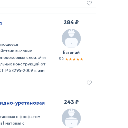
284 ₽
я
ряющееся
ействии высоких
Евгений
нококсовые слои. Эти
5.0
льных конструкций от
СТ Р 53295-2009 с изм.
243 ₽
кидно-уретановая
етановая с фосфатом
в1 матовая с