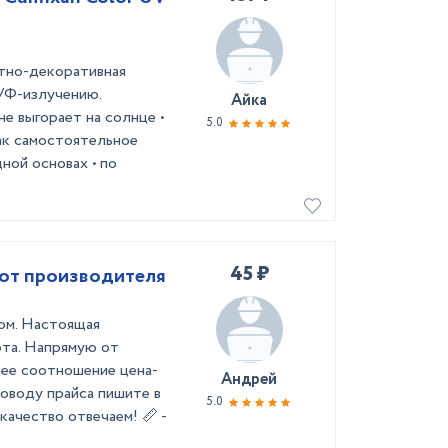
тно-декоративная
УФ-излучению.
Айка
не выгорает на солнце •
5.0
ак самостоятельное
ной основах • по
45 ₽
 от производителя
том. Настоящая
рта. Напрямую от
шее соотношение цена-
Андрей
поводу прайса пишите в
5.0
качество отвечаем! 📏 -