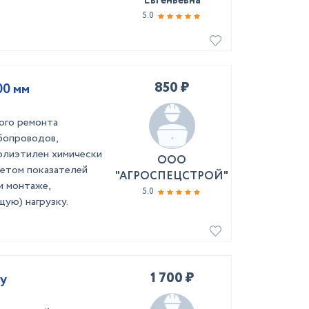
Евгеньевна
5.0
850 ₽
00 мм
ого ремонта
бопроводов,
олиэтилен химически
ООО
четом показателей
"АГРОСПЕЦСТРОЙ"
и монтаже,
5.0
ую) нагрузку.
1 700 ₽
цу