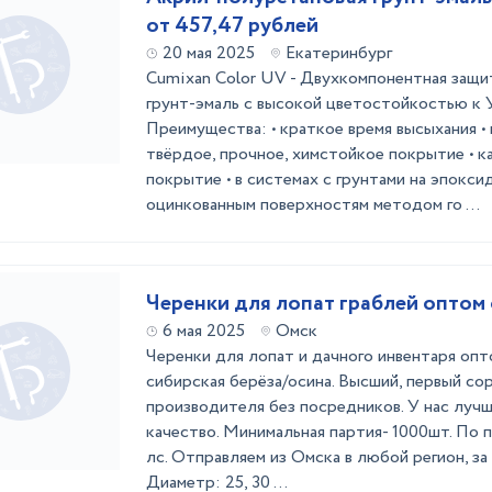
от 457,47 рублей
20 мая 2025
Екатеринбург
Cumixan Color UV - Двухкомпонентная защи
грунт-эмаль с высокой цветостойкостью к 
Преимущества: • краткое время высыхания • 
твёрдое, прочное, химстойкое покрытие • к
покрытие • в системах с грунтами на эпоксид
оцинкованным поверхностям методом го ...
Черенки для лопат граблей оптом
6 мая 2025
Омск
Черенки для лопат и дачного инвентаря оп
сибирская берёза/осина. Высший, первый со
производителя без посредников. У нас луч
качество. Минимальная партия- 1000шт. По 
лс. Отправляем из Омска в любой регион, за 
Диаметр: 25, 30 ...