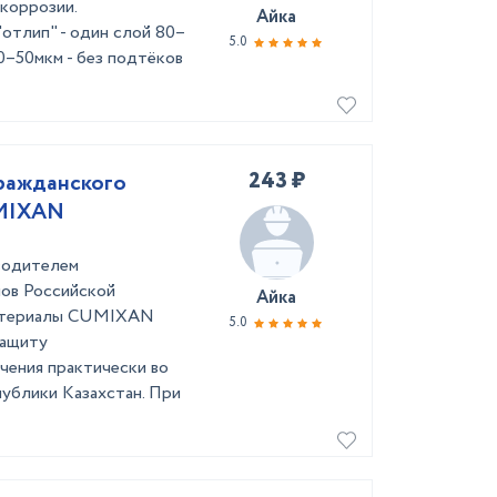
коррозии.
Айка
"отлип" - один слой 80–
5.0
40–50мкм - без подтёков
243 ₽
ражданского
UMIXAN
одителем
ов Российской
Айка
материалы CUMIXAN
5.0
защиту
чения практически во
публики Казахстан. При