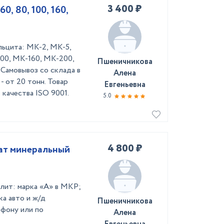
3 400 ₽
0, 80, 100, 160,
льцита: МК-2, МК-5,
00, МК-160, МК-200,
Пшеничникова
Самовывоз со склада в
Алена
- от 20 тонн. Товар
Евгеньевна
качества ISO 9001.
5.0
4 800 ₽
рат минеральный
алит: марка «А» в МКР;
ка авто и ж/д
Пшеничникова
ефону или по
Алена