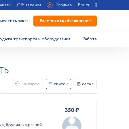
аказы
Объявления
Горячее
Войти
Разместить объявление
зместить заказ
одажа транспорта и оборудования
Работа
ТЬ
на карте
список
сетка
350 ₽
а, брусчатка разной