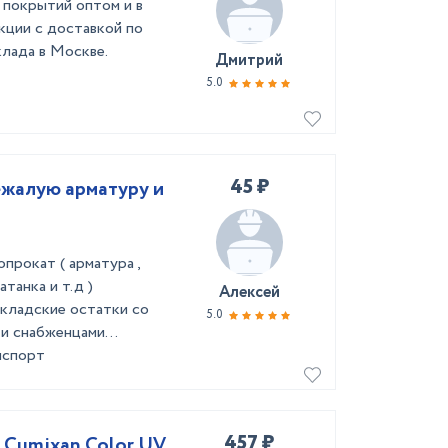
 покрытий оптом и в
акции с доставкой по
клада в Москве.
Дмитрий
5.0
45 ₽
ежалую арматуру и
прокат ( арматура ,
атанка и т.д )
Алексей
складские остатки со
5.0
и снабженцами...
нспорт
457 ₽
 Cumixan Color UV