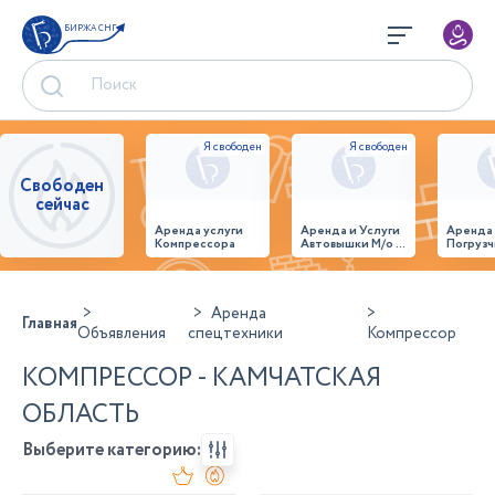
БИРЖА СНГ
Свободен
сейчас
Аренда услуги
Аренда и Услуги
Аренда
Компрессора
Автовышки М/о г.
Погрузч
Домодедово
26,28,32 место
Аренда
Главная
Объявления
спецтехники
Компрессор
КОМПРЕССОР - КАМЧАТСКАЯ
ОБЛАСТЬ
Выберите категорию: