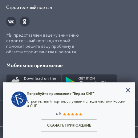
Строительный портал
Мы представляем вашему вниманию
строительный портал, который
поможет решить вашу проблему в
области строительства и ремонта.
Мобильное приложение
Конфиденциальность
Попробуйте приложение "Биржа СНГ"
Мы используем файлы cookie, чтобы сделать
Строительный портал, с лучшими специалистами России
наш сайт удобным для каждого
Использование сайта, в том числе подача объявлений, означает
и СНГ
пользователя. Оставаясь на сайте,
ОК
согласие с
пользовательским соглашением
. Все логотипы и торговые
4.8
вы соглашаетесь
марки представленные на сайте являются собственностью их
с
Политикой конфиденциальности компании
владельца.
Разместить объявление
и принимаете условия использования cookie.
СКАЧАТЬ ПРИЛОЖЕНИЕ
©2026
Биржа СНГ