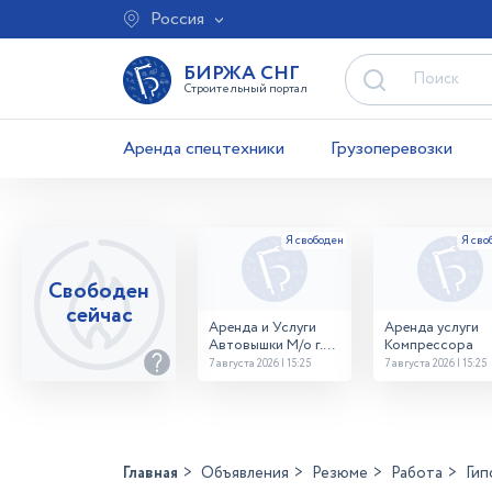
Россия
БИРЖА СНГ
Строительный портал
Аренда спецтехники
Грузоперевозки
Свободен
сейчас
Аренда и Услуги
Аренда услуги
Автовышки М/о г.
Компрессора
Домодедово
7 августа 2026 | 15:25
7 августа 2026 | 15:25
26,28,32 место
Главная
Объявления
Резюме
Работа
Гип