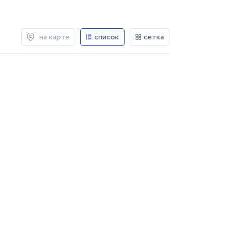
на карте
список
сетка