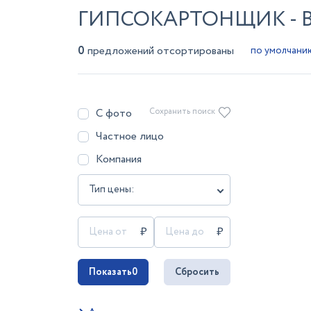
ГИПСОКАРТОНЩИК - 
0
предложений отсортированы
С фото
Сохранить поиск
Частное лицо
Компания
Тип цены:
Показать
0
Сбросить