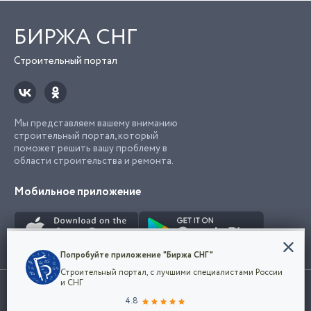
БИРЖА СНГ
Строительный портал
Мы представляем вашему вниманию
строительный портал, который
поможет решить вашу проблему в
области строительства и ремонта.
Мобильное приложение
Конфиденциальность
Попробуйте приложение "Биржа СНГ"
Мы используем файлы cookie, чтобы сделать
Строительный портал, с лучшими специалистами России
наш сайт удобным для каждого
Использование сайта, в том числе подача объявлений, означает
и СНГ
пользователя. Оставаясь на сайте,
ОК
согласие с
пользовательским соглашением
. Все логотипы и торговые
4.8
вы соглашаетесь
марки представленные на сайте являются собственностью их