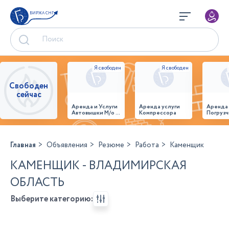
БИРЖА СНГ
Свободен
сейчас
Аренда и Услуги
Аренда услуги
Аренда
Автовышки М/о г.
Компрессора
Погрузч
Домодедово
26,28,32 место
Главная
Объявления
Резюме
Работа
Каменщик
КАМЕНЩИК - ВЛАДИМИРСКАЯ
ОБЛАСТЬ
Выберите категорию: