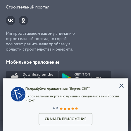
Строительный портал
Мы представляем вашему вниманию
строительный портал, который
поможет решить вашу проблему в
области строительства и ремонта.
Мобильное приложение
Конфиденциальность
Попробуйте приложение "Биржа СНГ"
Мы используем файлы cookie, чтобы сделать
Строительный портал, с лучшими специалистами России
наш сайт удобным для каждого
Использование сайта, в том числе подача объявлений, означает
и СНГ
пользователя. Оставаясь на сайте,
ОК
согласие с
пользовательским соглашением
. Все логотипы и торговые
4.8
вы соглашаетесь
марки представленные на сайте являются собственностью их
с
Политикой конфиденциальности компании
владельца.
Разместить объявление
и принимаете условия использования cookie.
СКАЧАТЬ ПРИЛОЖЕНИЕ
©2026
Биржа СНГ