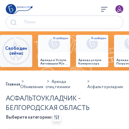
БИРЖА СНГ
Свободен
сейчас
Аренда и Услуги
Аренда услуги
Аренда
Автовышки М/о г.
Компрессора
Погрузч
Домодедово
26,28,32 место
Аренда
Главная
Объявления
спецтехники
Асфальтоукладчик
АСФАЛЬТОУКЛАДЧИК -
БЕЛГОРОДСКАЯ ОБЛАСТЬ
Выберите категорию: