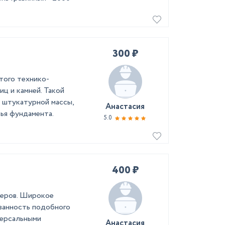
300 ₽
того технико-
иц и камней. Такой
 штукатурной массы,
Анастасия
ья фундамента.
5.0
400 ₽
ьеров. Широкое
ванность подобного
версальными
Анастасия