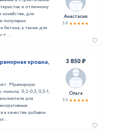
ктеристик и отличному
 хозяйстве, для
Анастасия
ее популярно
5.0
и бетона, а также для
т ...
3 850 ₽
раморная крошка,
ует: Мраморную
помола: 0,2-0,5, 0,5-1,
Ольга
 наполнителя для
5.0
декоративные
я в качестве добавки
 ...