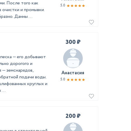
ми. После того как
5.0
 очистки и промывки.
азно. Данны ...
300 ₽
 песка — его добывают
льно дорогого и
 — земснарядов,
Анастасия
обратной подачи воды.
5.0
шлифованных круглых и
...
200 ₽
анение в строительной