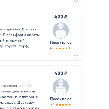
400 ₽
а и дизайна. Доствка
и. Любая форма оплаты.
ый, вторичный,
Песок плюс
ды грунта: торф,
5.0
400 ₽
нию песок: речной
льные цены и гибкая
вывается менеджером и
Песок плюс
ма заказа; Доставку
5.0
ем доставку в срок и в