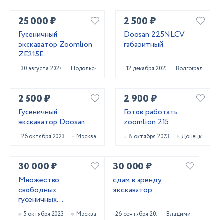
25 000 ₽
2 500 ₽
Гусеничный
Doosan 225NLCV
экскаватор Zoomlion
габаритный
ZE215E.
30 августа 2024
Подольск
12 декабря 2023
Волгоград
2 500 ₽
2 900 ₽
Гусеничный
Готов работать
экскаватор Doosan
zoomlion 215
26 октября 2023
Москва
8 октября 2023
Донецк
30 000 ₽
30 000 ₽
Множество
сдам в аренду
свободных
экскаватор
гусеничных
экскаваторов
5 октября 2023
Москва
26 сентября 2023
Владимир