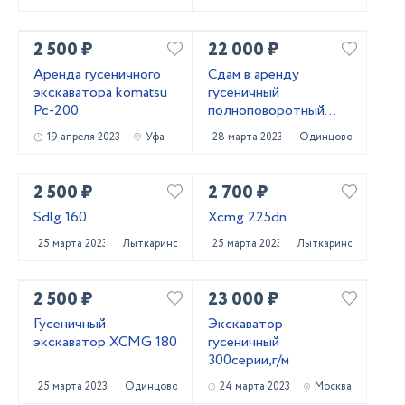
2 500 ₽
22 000 ₽
Аренда гусеничного
Сдам в аренду
экскаватора komatsu
гусеничный
Pc-200
полноповоротный
экскаватор Hitachi
19 апреля 2023
Уфа
28 марта 2023
Одинцово
ZX180 LCN 5G
2 500 ₽
2 700 ₽
Sdlg 160
Xcmg 225dn
25 марта 2023
Лыткарино
25 марта 2023
Лыткарино
2 500 ₽
23 000 ₽
Гусеничный
Экскаватор
экскаватор XCMG 180
гусеничный
300серии,г/м
25 марта 2023
Одинцово
24 марта 2023
Москва