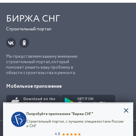
БИРЖА СНГ
Строительный портал
Мы представляем вашему вниманию
строительный портал, который
поможет решить вашу проблему в
области строительства и ремонта.
Мобильное приложение
Конфиденциальность
Попробуйте приложение "Биржа СНГ"
Мы используем файлы cookie, чтобы сделать
Строительный портал, с лучшими специалистами России
наш сайт удобным для каждого
Использование сайта, в том числе подача объявлений, означает
и СНГ
пользователя. Оставаясь на сайте,
ОК
согласие с
пользовательским соглашением
. Все логотипы и торговые
4.8
вы соглашаетесь
марки представленные на сайте являются собственностью их