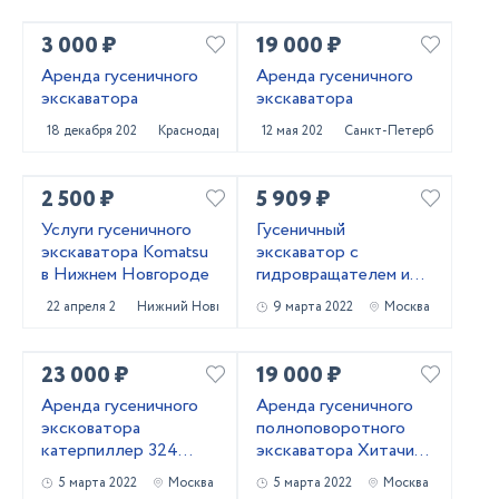
3 000 ₽
19 000 ₽
Аренда гусеничного
Аренда гусеничного
экскаватора
экскаватора
18 декабря 2022
Краснодар
12 мая 2022
Санкт-Петербург
2 500 ₽
5 909 ₽
Услуги гусеничного
Гусеничный
экскаватора Komatsu
экскаватор с
в Нижнем Новгороде
гидровращателем и
вибропогружателем
22 апреля 2022
Нижний Новгород
9 марта 2022
Москва
23 000 ₽
19 000 ₽
Аренда гусеничного
Аренда гусеничного
эксковатора
полноповоротного
катерпиллер 324
экскаватора Хитачи
ковш 1.7 куба
240
5 марта 2022
Москва
5 марта 2022
Москва