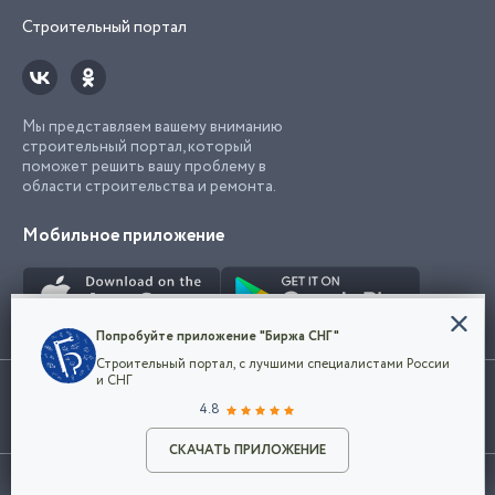
Строительный портал
Мы представляем вашему вниманию
строительный портал, который
поможет решить вашу проблему в
области строительства и ремонта.
Мобильное приложение
Конфиденциальность
Попробуйте приложение "Биржа СНГ"
Мы используем файлы cookie, чтобы сделать
Строительный портал, с лучшими специалистами России
наш сайт удобным для каждого
Использование сайта, в том числе подача объявлений, означает
и СНГ
пользователя. Оставаясь на сайте,
ОК
согласие с
пользовательским соглашением
. Все логотипы и торговые
4.8
вы соглашаетесь
марки представленные на сайте являются собственностью их
с
Политикой конфиденциальности компании
владельца.
Разместить объявление
и принимаете условия использования cookie.
СКАЧАТЬ ПРИЛОЖЕНИЕ
©2026
Биржа СНГ