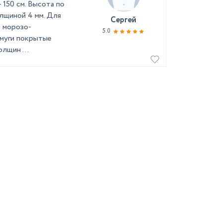
 150 см. Высота по
олщиной 4 мм. Для
Сергей
й морозо-
5.0
муги покрытые
лщин ...