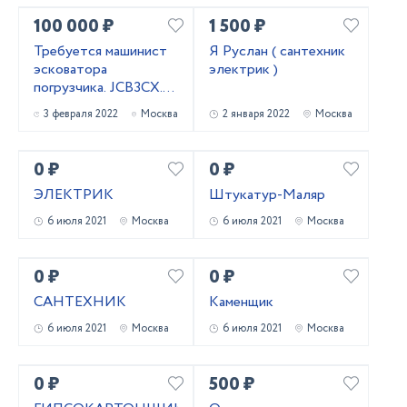
100 000 ₽
1 500 ₽
Требуется машинист
Я Руслан ( сантехник
эсковатора
электрик )
погрузчика. JCB3CX.
Зарплата. 100000₽
3 февраля 2022
Москва
2 января 2022
Москва
0 ₽
0 ₽
ЭЛЕКТРИК
Штукатур-Маляр
6 июля 2021
Москва
6 июля 2021
Москва
0 ₽
0 ₽
САНТЕХНИК
Каменщик
6 июля 2021
Москва
6 июля 2021
Москва
0 ₽
500 ₽