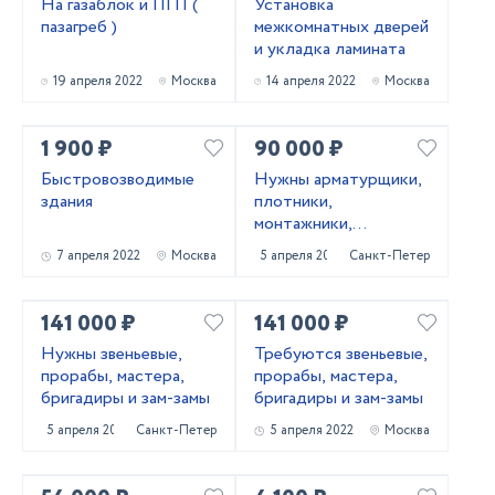
На газаблок и ПГП (
Установка
пазагреб )
межкомнатных дверей
и укладка ламината
19 апреля 2022
Москва
14 апреля 2022
Москва
1 900 ₽
90 000 ₽
Быстровозводимые
Нужны арматурщики,
здания
плотники,
монтажники,
сварщики, бетонщики,
7 апреля 2022
Москва
5 апреля 2022
Санкт-Петербург
стропальщики,
разнорабочие ...
141 000 ₽
141 000 ₽
Нужны звеньевые,
Требуются звеньевые,
прорабы, мастера,
прорабы, мастера,
бригадиры и зам-замы
бригадиры и зам-замы
5 апреля 2022
Санкт-Петербург
5 апреля 2022
Москва