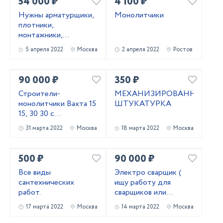
54 000 ₽
4 100 ₽
Нужны арматурщики,
Монолитчики
плотники,
монтажники,
сварщики, бетонщики,
5 апреля 2022
Москва
2 апреля 2022
Ростов
стропальщики,
разнорабочие ...
90 000 ₽
350 ₽
Строители-
МЕХАНИЗИРОВАННАЯ
монолитчики Вахта 15
ШТУКАТУРКА
15, 30 30 с
проживанием,
31 марта 2022
Москва
18 марта 2022
Москва
питанием
500 ₽
90 000 ₽
Все виды
Электро сварщик (
сантехнических
ищу работу для
работ.
сварщиков или
водителя )
17 марта 2022
Москва
14 марта 2022
Москва