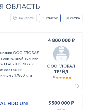
Я ОБЛАСТЬ
на карте
список
сетка
4 800 000 ₽
 компании ООО ГЛОБАЛ
строительной техники
а JT4020 1998 г.в. с
ООО ГЛОБАЛ
ом состоянии.
ТРЕЙД
илием в 17800 кг и
5.0
..
5 500 000 ₽
SAL HDD UNI