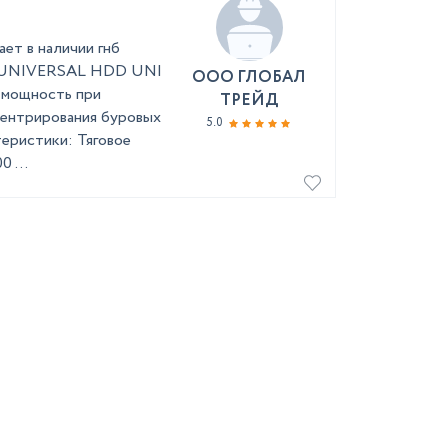
т в наличии гнб
S UNIVERSAL HDD UNI
ООО ГЛОБАЛ
я мощность при
ТРЕЙД
центрирования буровых
5.0
теристики: Тяговое
 ...