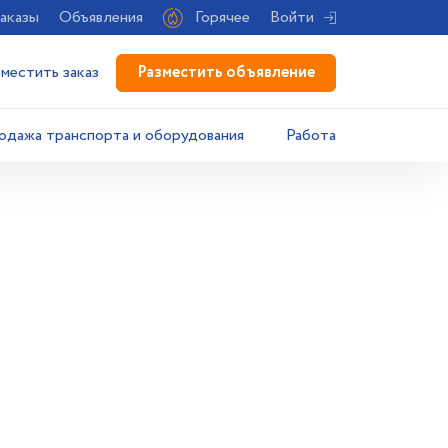
аказы
Объявления
Горячее
Войти
Разместить объявление
зместить заказ
одажа транспорта и оборудования
Работа