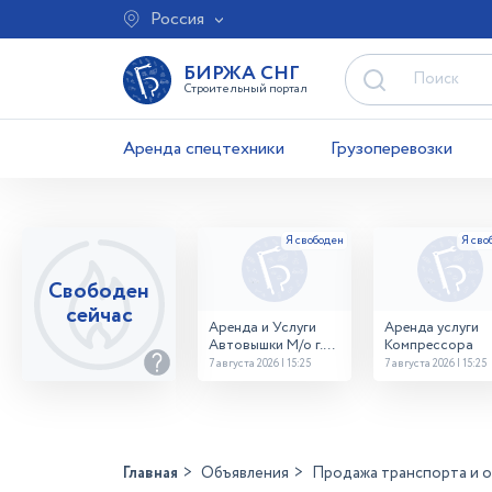
Россия
БИРЖА СНГ
Строительный портал
Аренда спецтехники
Грузоперевозки
Свободен
сейчас
Аренда и Услуги
Аренда услуги
Автовышки М/о г.
Компрессора
Домодедово
7 августа 2026 | 15:25
7 августа 2026 | 15:25
26,28,32 место
Главная
Объявления
Продажа транспорта и 