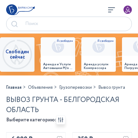
БИРЖА СНГ
Свободен
сейчас
Аренда и Услуги
Аренда услуги
Аренда
Автовышки М/о г.
Компрессора
Погрузч
Домодедово
26,28,32 место
Главная
Объявления
Грузоперевозки
Вывоз грунта
ВЫВОЗ ГРУНТА - БЕЛГОРОДСКАЯ
ОБЛАСТЬ
Выберите категорию: