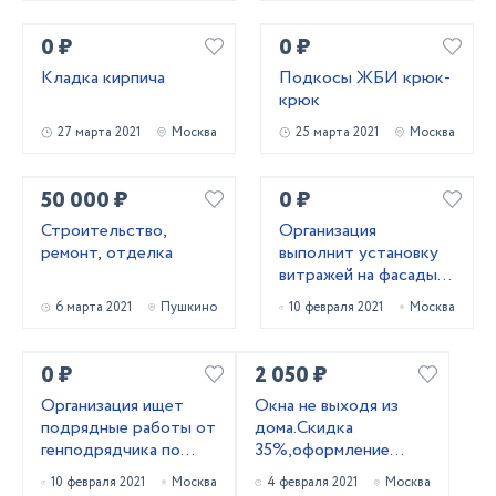
0 ₽
0 ₽
Кладка кирпича
Подкосы ЖБИ крюк-
крюк
27 марта 2021
Москва
25 марта 2021
Москва
50 000 ₽
0 ₽
Строительство,
Организация
ремонт, отделка
выполнит установку
витражей на фасады
зданий и сооружений.
6 марта 2021
Пушкино
10 февраля 2021
Москва
0 ₽
2 050 ₽
Организация ищет
Окна не выходя из
подрядные работы от
дома.Скидка
генподрядчика по
35%,оформление
моннолитному
заказа на дому!
10 февраля 2021
Москва
4 февраля 2021
Москва
домостроению
Гарантия!!!