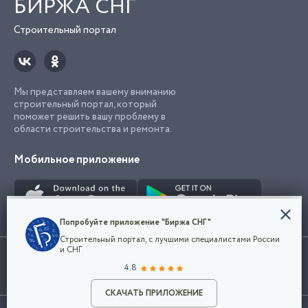
БИРЖА СНГ
Строительный портал
Мы представляем вашему вниманию
строительный портал, который
поможет решить вашу проблему в
области строительства и ремонта.
Мобильное приложение
Конфиденциальность
Попробуйте приложение "Биржа СНГ"
Мы используем файлы cookie, чтобы сделать
Строительный портал, с лучшими специалистами России
наш сайт удобным для каждого
Использование сайта, в том числе подача объявлений, означает
и СНГ
пользователя. Оставаясь на сайте,
ОК
согласие с
пользовательским соглашением
. Все логотипы и торговые
4.8
вы соглашаетесь
марки представленные на сайте являются собственностью их
с
Политикой конфиденциальности компании
владельца.
Разместить объявление
и принимаете условия использования cookie.
СКАЧАТЬ ПРИЛОЖЕНИЕ