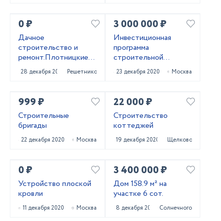
0 ₽
3 000 000 ₽
Дачное
Инвестиционная
строительство и
программа
ремонт.Плотницкие
строительной
работы в Твери
компании “City House”
28 декабря 2020
Решетниково
23 декабря 2020
Москва
999 ₽
22 000 ₽
Строительные
Строительство
бригады
коттеджей
22 декабря 2020
Москва
19 декабря 2020
Щелково
0 ₽
3 400 000 ₽
Устройство плоской
Дом 158.9 м² на
кровли
участке 6 сот.
11 декабря 2020
Москва
8 декабря 2020
Солнечногорск