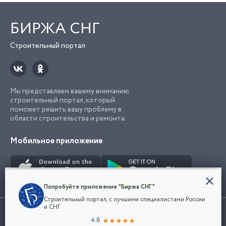
БИРЖА СНГ
Строительный портал
Мы представляем вашему вниманию
строительный портал, который
поможет решить вашу проблему в
области строительства и ремонта.
Мобильное приложение
Конфиденциальность
Попробуйте приложение "Биржа СНГ"
Мы используем файлы cookie, чтобы сделать
Строительный портал, с лучшими специалистами России
наш сайт удобным для каждого
Использование сайта, в том числе подача объявлений, означает
и СНГ
пользователя. Оставаясь на сайте,
ОК
согласие с
пользовательским соглашением
. Все логотипы и торговые
4.8
вы соглашаетесь
марки представленные на сайте являются собственностью их