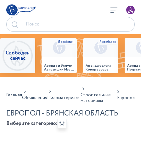
БИРЖА СНГ
Свободен
сейчас
Аренда и Услуги
Аренда услуги
Аренда
Автовышки М/о г.
Компрессора
Погрузч
Домодедово
26,28,32 место
Главная
Строительные
Объявления
Пиломатериалы
Европол
материалы
ЕВРОПОЛ - БРЯНСКАЯ ОБЛАСТЬ
Выберите категорию: