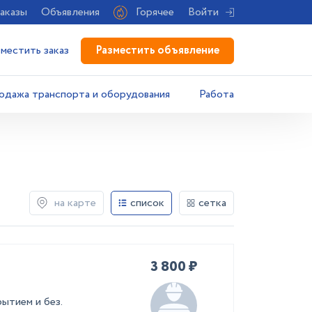
аказы
Объявления
Горячее
Войти
Разместить объявление
зместить заказ
одажа транспорта и оборудования
Работа
на карте
список
сетка
3 800 ₽
ытием и без.