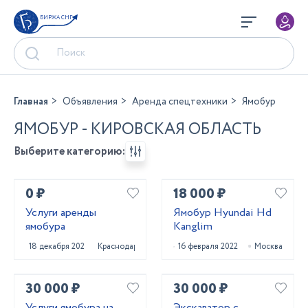
БИРЖА СНГ
Главная
Объявления
Аренда спецтехники
Ямобур
ЯМОБУР - КИРОВСКАЯ ОБЛАСТЬ
Выберите категорию:
0 ₽
18 000 ₽
Услуги аренды
Ямобур Hyundai Hd
ямобура
Kanglim
18 декабря 2022
Краснодар
16 февраля 2022
Москва
30 000 ₽
30 000 ₽
Услуги ямобура на
Экскаватор с