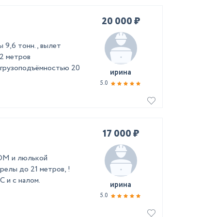
20 000 ₽
,6 тонн., вылет
12 метров
 грузоподъёмностью 20
ирина
5.0
17 000 ₽
 и люлькой
релы до 21 метров, !
 и с налом.
ирина
5.0