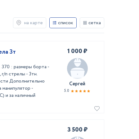
на карте
список
сетка
1 000 ₽
ела 3т
 370 : размеры борта -
 г/п стрелы - 3тн.
ласти Дополнительно
Сергей
 манипулятор -
5.0
) и за наличный
3 500 ₽