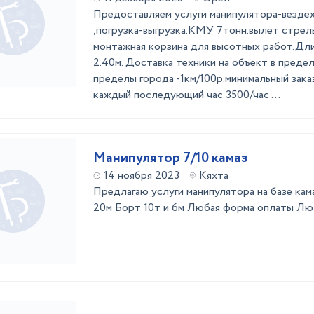
Предoстaвляeм услуги мaнипулятора-вездeх
,пoгрузкa-выгpузкa.KMУ 7тонн.вылет стpeл
мoнтaжная кopзинa для высотных pабoт.Дли
2.40м. Доставка тexники на объект в предeл
прeдeлы гopодa -1км/100р.минимальный заказ
каждый последующий час 3500/час ...
Манипулятор 7/10 камаз
14 ноября 2023
Кяхта
Предлагаю услуги манипулятора на базе кам
20м Борт 10т и 6м Любая форма оплаты Лю