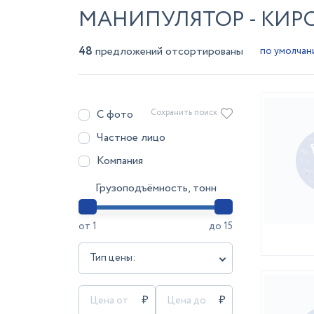
МАНИПУЛЯТОР - КИР
48
предложений отсортированы
С фото
Сохранить поиск
Частное лицо
Компания
Грузоподъёмность, тонн
от
1
до
15
Тип цены: