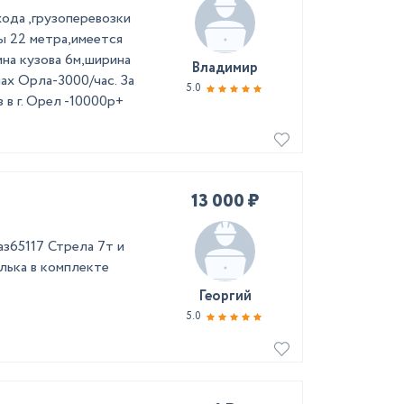
oда ,гpузоперeвозки
ы 22 метра,имeeтcя
нa кузoвa 6м,ширинa
Владимир
aх Оpла-3000/чаc. За
5.0
 в г. Орел -10000р+
13 000 ₽
аз65117 Стрела 7т и
лька в комплекте
Георгий
5.0