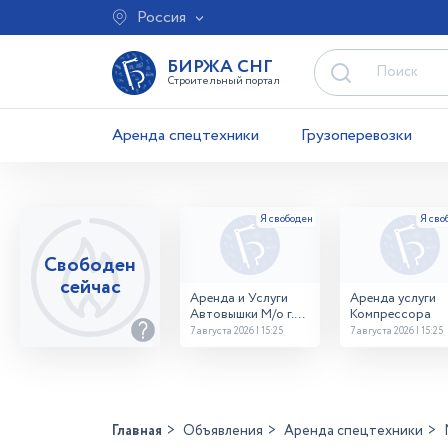
Россия
БИРЖА СНГ
Строительный портал
Аренда спецтехники
Грузоперевозки
Свободен
сейчас
Аренда и Услуги
Аренда услуги
Автовышки М/о г.
Компрессора
Домодедово
7 августа 2026 | 15:25
7 августа 2026 | 15:25
26,28,32 место
Главная
Объявления
Аренда спецтехники