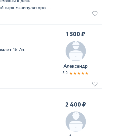
озможны в день
й парк манипуляторо ...
1 500 ₽
ылет 18.7м.
Александр
5.0
2 400 ₽