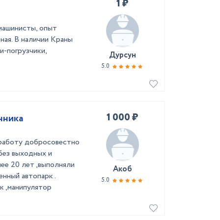
1 ₽
машинисты, опыт
ная. В наличии Краны
и-погрузчики,
Дурсун
5.0
1 000 ₽
нника
 работу добросовестно
,без выходных и
лее 20 лет ,выполняли
Акоб
енный автопарк .
5.0
к ,манипулятор