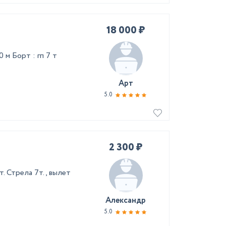
18 000 ₽
 м Борт : гп 7 т
Арт
5.0
2 300 ₽
т. Стрела 7т., вылет
Александр
5.0