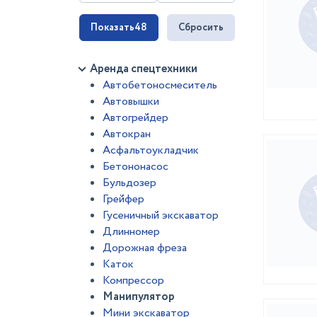
Показать
48
Сбросить
Аренда спецтехники
Автобетоносмеситель
Автовышки
Автогрейдер
Автокран
Асфальтоукладчик
Бетононасос
Бульдозер
Грейфер
Гусеничный экскаватор
Длинномер
Дорожная фреза
Каток
Компрессор
Манипулятор
Мини экскаватор