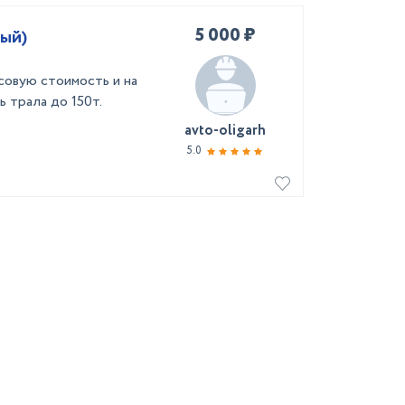
5 000 ₽
ный)
совую стоимость и на
 трала до 150т.
avto-oligarh
5.0