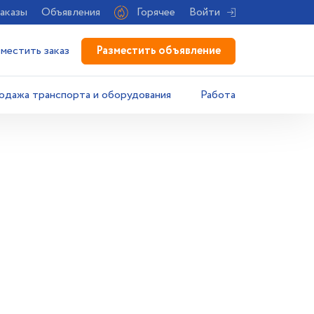
аказы
Объявления
Горячее
Войти
Разместить объявление
зместить заказ
одажа транспорта и оборудования
Работа