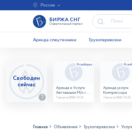
Россия
БИРЖА СНГ
Строительный портал
Аренда спецтехники
Грузоперевозки
Свободен
сейчас
Аренда и Услуги
Аренда услуги
Автовышки М/о г.
Компрессора
Домодедово
7 августа 2026 | 15:25
7 августа 2026 | 15:25
26,28,32 место
Главная
Объявления
Грузоперевозки
Услуг