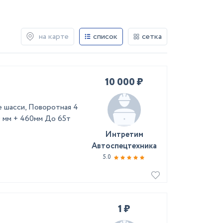
на карте
список
сетка
10 000 ₽
е шасси, Поворотная 4
0 мм + 460мм До 65т
Интретим
Автоспецтехника
5.0
1 ₽