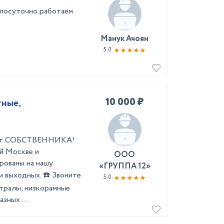
углосуточно работаем
Манук Ачоян
5.0
10 000 ₽
тные,
и от СОБСТВЕННИКА!
ей Москве и
ООО
рованы на нашу
«ГРУППА 12»
и выходных. ☎️ Звоните
5.0
 тралы, низкорамные
зных ...