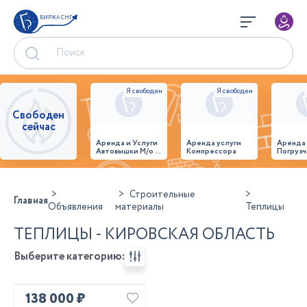
БИРЖА СНГ
Свободен
сейчас
Аренда и Услуги
Аренда услуги
Аренда
Автовышки М/о г.
Компрессора
Погрузч
Домодедово
26,28,32 место
Строительные
Главная
Объявления
материалы
Теплицы
ТЕПЛИЦЫ - КИРОВСКАЯ ОБЛАСТЬ
Выберите категорию:
138 000 ₽