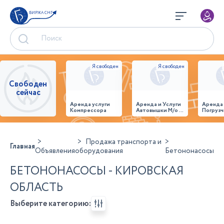
БИРЖА СНГ
Свободен
сейчас
Аренда услуги
Аренда и Услуги
Аренда
Компрессора
Автовышки М/о г.
Погрузч
Домодедово
26,28,32 место
Продажа транспорта и
Главная
Объявления
оборудования
Бетононасосы
БЕТОНОНАСОСЫ - КИРОВСКАЯ
ОБЛАСТЬ
Выберите категорию: