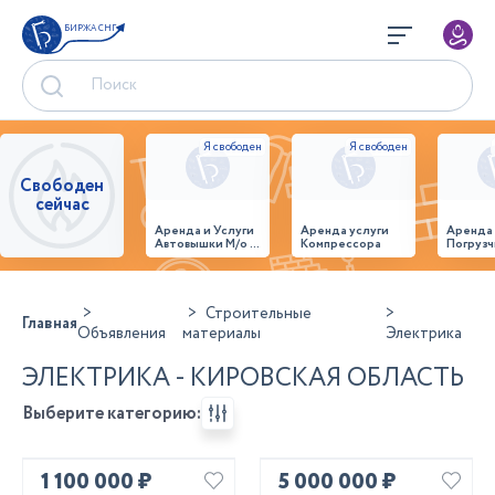
БИРЖА СНГ
Свободен
сейчас
Аренда и Услуги
Аренда услуги
Аренда
Автовышки М/о г.
Компрессора
Погрузч
Домодедово
26,28,32 место
Строительные
Главная
Объявления
материалы
Электрика
ЭЛЕКТРИКА - КИРОВСКАЯ ОБЛАСТЬ
Выберите категорию:
1 100 000 ₽
5 000 000 ₽