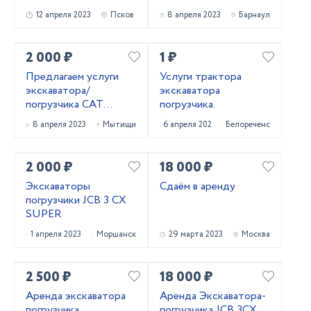
зданий
12 апреля 2023
Псков
8 апреля 2023
Барнаул
2 000 ₽
1 ₽
​Предлагаем услуги
Услуги трактора
экскаватора/
экскаватора
погрузчика CAT
погрузчика.
Трактора в отличном
8 апреля 2023
Мытищи
6 апреля 2023
Белореченск
состоянии
2 000 ₽
18 000 ₽
Экскаваторы
Сдаём в аренду
погрузчики JCB 3 CX
SUPER
1 апреля 2023
Моршанск
29 марта 2023
Москва
2 500 ₽
18 000 ₽
Аренда экскаватора
Аренда Экскаватора-
погрузчика
погрузчика JCB 3CX