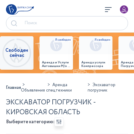
БИРЖА СНГ
Свободен
сейчас
Аренда и Услуги
Аренда услуги
Аренда
Автовышки М/о г.
Компрессора
Погрузч
Домодедово
26,28,32 место
Аренда
Экскаватор
Главная
Объявления
спецтехники
погрузчик
ЭКСКАВАТОР ПОГРУЗЧИК -
КИРОВСКАЯ ОБЛАСТЬ
Выберите категорию: