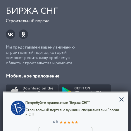
БИРЖА СНГ
Строительный портал
Мы представляем вашему вниманию
строительный портал, который
поможет решить вашу проблему в
области строительства и ремонта.
Мобильное приложение
Конфиденциальность
Попробуйте приложение "Биржа СНГ"
Мы используем файлы cookie, чтобы сделать
Строительный портал, с лучшими специалистами России
наш сайт удобным для каждого
Использование сайта, в том числе подача объявлений, означает
и СНГ
пользователя. Оставаясь на сайте,
ОК
согласие с
пользовательским соглашением
. Все логотипы и торговые
4.8
вы соглашаетесь
марки представленные на сайте являются собственностью их
с
Политикой конфиденциальности компании
владельца.
Разместить объявление
и принимаете условия использования cookie.