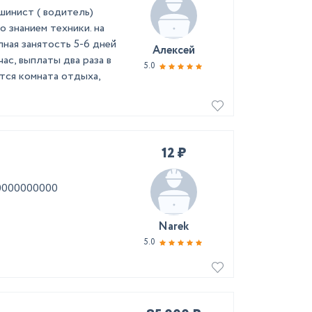
шинист ( водитель)
о знанием техники. на
лная занятость 5-6 дней
Алексей
час, выплаты два раза в
5.0
тся комната отдыха,
12 ₽
00000000000
Narek
5.0