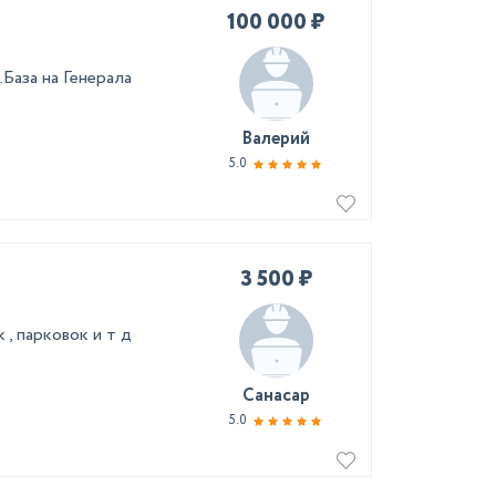
100 000 ₽
База на Генерала
Валерий
5.0
3 500 ₽
, парковок и т д
Санасар
5.0