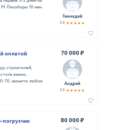
а первые 3-5 дней на
. М Лихоборы 10 мин
Геннадий
5.0
70 000 ₽
чной оплатой
аду строителей,
 столь важно,
60-70, звоните любое
Андрей
5.0
80 000 ₽
р-погрузчик