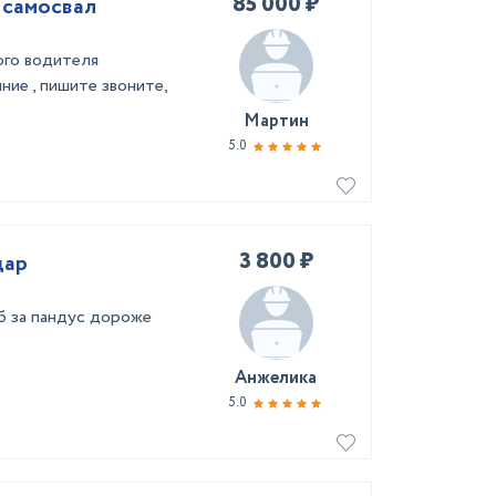
85 000 ₽
 самосвал
ого водителя
ние , пишите звоните,
Мартин
5.0
3 800 ₽
дар
б за пандус дороже
Анжелика
5.0