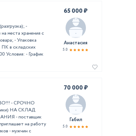
65 000 ₽
азгрузка); -
 на места хранения с
вара; - Упаковка
Анастасия
а ПК в складских
5.0
0 Условия: - График
70 000 ₽
!!! - СРОЧНО
ики) НА СКЛАД
ИЯ - поставщик
Габил
приглашает на работу
5.0
ов - мужчин с