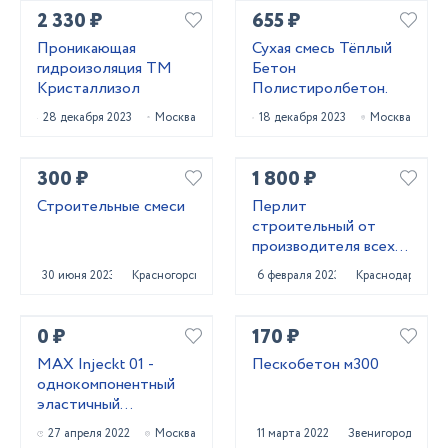
2 330 ₽
655 ₽
Проникающая
Сухая смесь Тёплый
гидроизоляция ТМ
Бетон
Кристаллизол
Полистиролбетон.
28 декабря 2023
Москва
18 декабря 2023
Москва
300 ₽
1 800 ₽
Строительные смеси
Перлит
строительный от
производителя всех
марок
30 июня 2023
Красногорск
6 февраля 2023
Краснодар
0 ₽
170 ₽
MAX Injeckt 01 -
Пескобетон м300
однокомпонентный
эластичный
гидроизоляционный
27 апреля 2022
Москва
11 марта 2022
Звенигород
состав