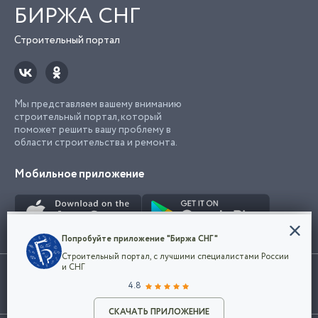
БИРЖА СНГ
Строительный портал
Мы представляем вашему вниманию
строительный портал, который
поможет решить вашу проблему в
области строительства и ремонта.
Мобильное приложение
Конфиденциальность
Попробуйте приложение "Биржа СНГ"
Мы используем файлы cookie, чтобы сделать
Строительный портал, с лучшими специалистами России
наш сайт удобным для каждого
Использование сайта, в том числе подача объявлений, означает
и СНГ
пользователя. Оставаясь на сайте,
ОК
согласие с
пользовательским соглашением
. Все логотипы и торговые
4.8
вы соглашаетесь
марки представленные на сайте являются собственностью их
с
Политикой конфиденциальности компании
владельца.
Разместить объявление
и принимаете условия использования cookie.
СКАЧАТЬ ПРИЛОЖЕНИЕ