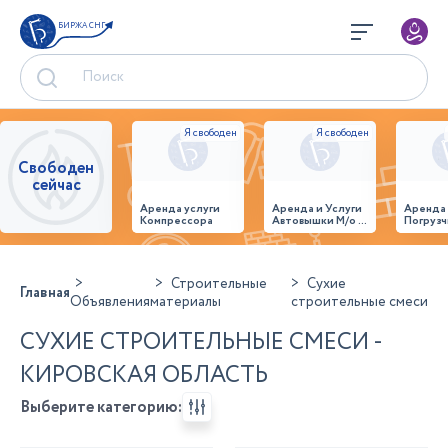
БИРЖА СНГ
Свободен
сейчас
Аренда услуги
Аренда и Услуги
Аренда
Компрессора
Автовышки М/о г.
Погрузч
Домодедово
26,28,32 место
Строительные
Сухие
Главная
Объявления
материалы
строительные смеси
СУХИЕ СТРОИТЕЛЬНЫЕ СМЕСИ -
КИРОВСКАЯ ОБЛАСТЬ
Выберите категорию: