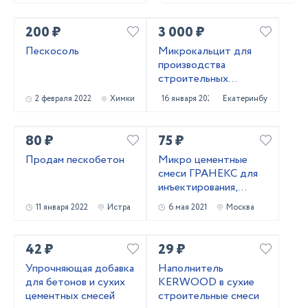
200 ₽
3 000 ₽
Пескосоль
Микрокальцит для
производства
строительных
материалов
2 февраля 2022
Химки
16 января 2022
Екатеринбург
80 ₽
75 ₽
Продам пескобетон
Микро цементные
смеси ГРАНЕКС для
инъектирования,
укрепления кирпичной
11 января 2022
Истра
6 мая 2021
Москва
кладки
42 ₽
29 ₽
Упрочняющая добавка
Наполнитель
для бетонов и сухих
KERWOOD в сухие
цементных смесей
строительные смеси