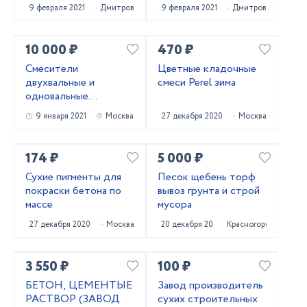
9 февраля 2021
Дмитров
9 февраля 2021
Дмитров
10 000 ₽
470 ₽
Смесители
Цветные кладочные
двухвальные и
смеси Perel зима
одновальные
С-3,С-6,С-12 торфа,
9 января 2021
Москва
27 декабря 2020
Москва
удобрений, кормов,
стройсмесей, грунта,
мела
174 ₽
5 000 ₽
Сухие пигменты для
Песок щебень торф
покраски бетона по
вывоз грунта и строй
массе
мусора
27 декабря 2020
Москва
20 декабря 2020
Красногорск
3 550 ₽
100 ₽
БЕТОН, ЦЕМЕНТЫЕ
Завод производитель
РАСТВОР (ЗАВОД
сухих строительных