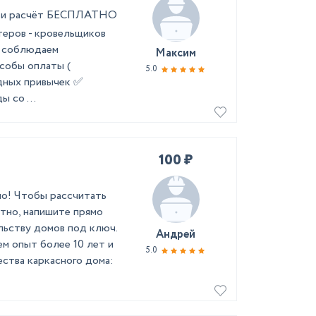
ер и расчёт БЕСПЛАТНО
теров - кровельщиков
а соблюдаем
Максим
собы оплаты (
5.0
едных привычек ✅
 со ...
100 ₽
но! Чтобы рассчитать
тно, напишите прямо
льству домов под ключ.
Андрей
м опыт более 10 лет и
5.0
ства каркасного дома: