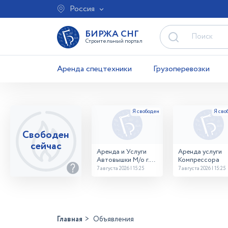
Россия
БИРЖА СНГ
Строительный портал
Аренда спецтехники
Грузоперевозки
Свободен
сейчас
Аренда и Услуги
Аренда услуги
Автовышки М/о г.
Компрессора
Домодедово
7 августа 2026 | 15:25
7 августа 2026 | 15:25
26,28,32 место
Главная
Объявления