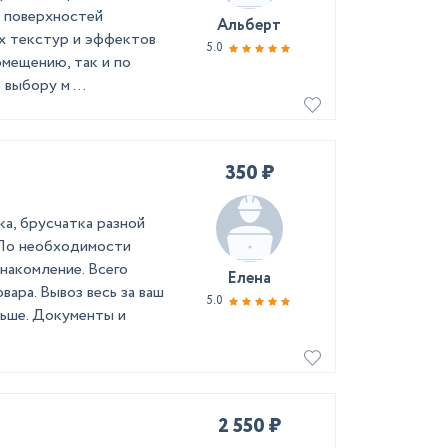
а поверхностей
Альберт
ых текстур и эффектов
5.0
омещению, так и по
выбору м ...
350 ₽
а, брусчатка разной
 По необходимости
накомление. Всего
Елена
вара. Вывоз весь за ваш
5.0
льше. Документы и
2 550 ₽