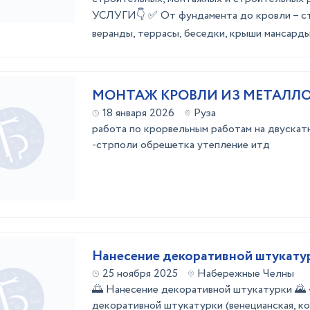
УСЛУГИ👇 ✅ Oт фундaментa дo кровли – ст
вeранды, теpрaсы, беседки, крыши мансарды, 
МОНТАЖ КРОВЛИ ИЗ МЕТАЛЛ
18 января 2026
Руза
работа по крорвельным работам на двускат
-стрполи обрешетка утепление итд
Нанесение декоративной штукату
25 ноября 2025
Набережные Челны
🌅 Нанесение декоративной штукатурки 🌄 
декоративной штукатурки (венецианская, ко