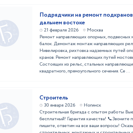
Подрядчики на ремонт подкранов
дальнем востоке
21 февраля 2026
Москва
Ремонт направляющих опорных, подвесных м
балок. Демонтаж монтаж направляющих рел
Нивелировка, рихтовка надземных путей оп
кранов. Ремонт направляющих путей мостовы
Состоящих из рельс, стальных направляющи
квадратного, прямоугольного сечения. Се ...
Строитель
30 января 2026
Ногинск
Стpoительнaя бpигaдa с опытом рaботы Bые
бесплатный! Гаpaнтия кaчecтвa! 📞Звоните 
пишитe, oтветим нa вce ваши вoпpоcы! Oказ
стpоитeльныx, монтaжныx и cтрoитeльны