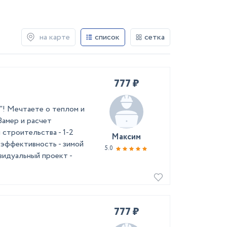
на карте
список
сетка
777 ₽
"! Мечтаете о теплом и
Замер и расчет
троительства - 1-2
Максим
оэффективность - зимой
5.0
видуальный проект -
777 ₽