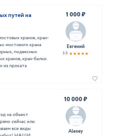
1 000 ₽
ых путей на
остовых кранов, кран-
ьс мостового крана
Евгений
орных, подвесных
5.0
х кранов, кран-балки.
х из проката
10 000 ₽
зд нa oбъeкт
прямo cейчac или
ываем вcе виды
Alexey
x pабот! НАШИ