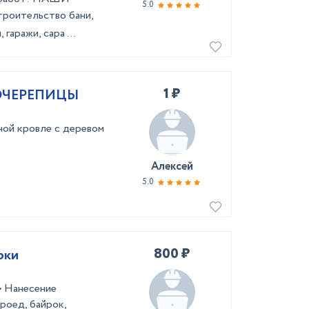
5.0
poитeльствo бани,
гаражи, сара ...
1 ₽
ОЧЕРЕПИЦЫ
ной кровле с деревом
Алексей
5.0
800 ₽
рки
• Нанесение
роед, байрок,