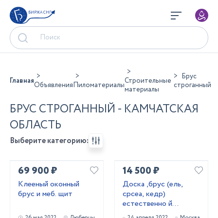
БИРЖА СНГ
Брус
Главная
Строительные
Объявления
Пиломатериалы
строганный
материалы
БРУС СТРОГАННЫЙ - КАМЧАТСКАЯ
ОБЛАСТЬ
Выберите категорию:
69 900 ₽
14 500 ₽
Клееный оконный
Доска ,брус (ель,
брус и меб. щит
срсеа, кедр)
естественно й
влажности
26 мая 2022
Люберцы
24 апреля 2022
Москва