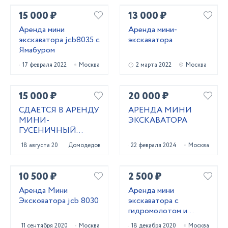
15 000 ₽
13 000 ₽
Аренда мини
Аренда мини-
экскаватора jcb8035 с
экскаватора
Ямабуром
17 февраля 2022
Москва
2 марта 2022
Москва
15 000 ₽
20 000 ₽
СДАЕТСЯ В АРЕНДУ
АРЕНДА МИНИ
МИНИ-
ЭКСКАВАТОРА
ГУСЕНИЧНЫЙ
ЭКСКАВАТОР
18 августа 2021
Домодедово
22 февраля 2024
Москва
10 500 ₽
2 500 ₽
Аренда Мини
Аренда мини
Эксковатора jcb 8030
экскаватора с
гидромолотом и
буром
11 сентября 2020
Москва
18 декабря 2020
Москва