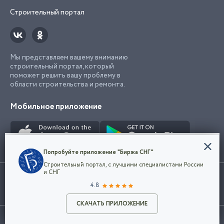
Строительный портал
Мы представляем вашему вниманию
строительный портал, который
поможет решить вашу проблему в
области строительства и ремонта.
Мобильное приложение
Конфиденциальность
Попробуйте приложение "Биржа СНГ"
Мы используем файлы cookie, чтобы сделать
Строительный портал, с лучшими специалистами России
наш сайт удобным для каждого
Использование сайта, в том числе подача объявлений, означает
и СНГ
пользователя. Оставаясь на сайте,
ОК
согласие с
пользовательским соглашением
. Все логотипы и торговые
4.8
вы соглашаетесь
марки представленные на сайте являются собственностью их
с
Политикой конфиденциальности компании
владельца.
Разместить объявление
и принимаете условия использования cookie.
СКАЧАТЬ ПРИЛОЖЕНИЕ
©2026
Биржа СНГ