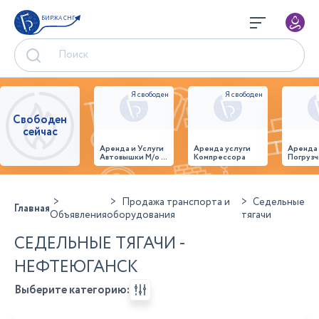
БИРЖА СНГ
Свободен
сейчас
Аренда и Услуги
Аренда услуги
Аренда
Автовышки М/о г.
Компрессора
Погрузч
Домодедово
26,28,32 место
Продажа транспорта и
Седельные
Главная
Объявления
оборудования
тягачи
СЕДЕЛЬНЫЕ ТЯГАЧИ -
НЕФТЕЮГАНСК
Выберите категорию: