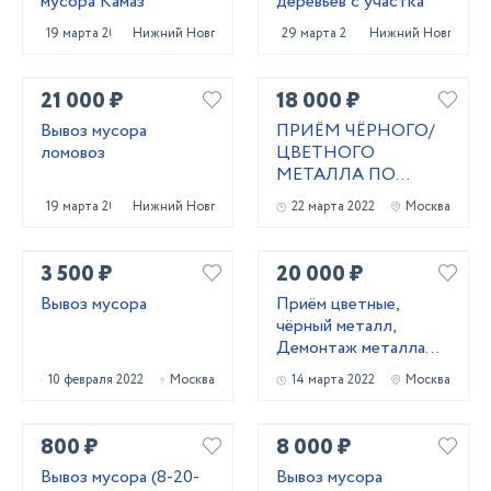
мусора Камаз
деревьев с участка
19 марта 2025
Нижний Новгород
29 марта 2025
Нижний Новгород
21 000 ₽
18 000 ₽
Вывоз мусора
ПРИЁМ ЧЁРНОГО/
ломовоз
ЦВЕТНОГО
МЕТАЛЛА ПО
ВЫСОКОЙ ЦЕНЕ
19 марта 2025
Нижний Новгород
22 марта 2022
Москва
3 500 ₽
20 000 ₽
Вывоз мусора
Приём цветные,
чёрный металл,
Демонтаж металла
конструкции
10 февраля 2022
Москва
14 марта 2022
Москва
800 ₽
8 000 ₽
Вывоз мусора (8-20-
Вывоз мусора