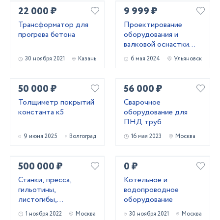
22 000 ₽
9 999 ₽
Трансформатор для
Проектирование
прогрева бетона
оборудования и
валковой оснастки
для профилирования
30 ноября 2021
Казань
6 мая 2024
Ульяновск
металла
50 000 ₽
56 000 ₽
Толщиметр покрытий
Сварочное
константа к5
оборудование для
ПНД труб
9 июня 2025
Волгоград
16 мая 2023
Москва
500 000 ₽
0 ₽
Станки, пресса,
Котельное и
гильотины,
водопроводное
листогибы,
оборудование
трубогибы, вальцы,
1 ноября 2022
Москва
30 ноября 2021
Москва
молоты