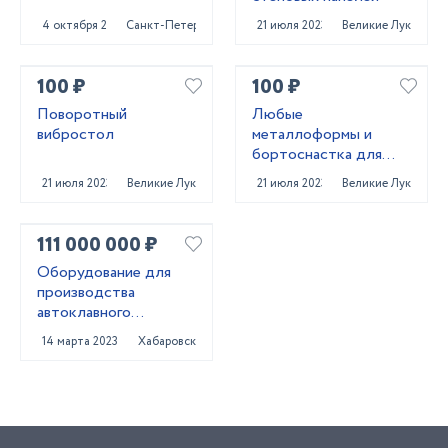
4 октября 2024
Санкт-Петербург
21 июля 2023
Великие Луки
100 ₽
100 ₽
Поворотный
Любые
вибростол
металлоформы и
бортоснастка для
ваших ЖБИ от «М-
21 июля 2023
Великие Луки
21 июля 2023
Великие Луки
Конструктор»
111 000 000 ₽
Оборудование для
производства
автоклавного
газобетона
14 марта 2023
Хабаровск