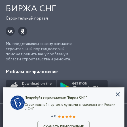
БИРЖА СНГ
Строительный портал
Мы представляем вашему вниманию
строительный портал, который
поможет решить вашу проблему в
области строительства и ремонта.
Мобильное приложение
Конфиденциальность
Попробуйте приложение "Биржа СНГ"
Мы используем файлы cookie, чтобы сделать
Строительный портал, с лучшими специалистами России
наш сайт удобным для каждого
Использование сайта, в том числе подача объявлений, означает
и СНГ
пользователя. Оставаясь на сайте,
ОК
согласие с
пользовательским соглашением
. Все логотипы и торговые
4.8
вы соглашаетесь
марки представленные на сайте являются собственностью их
с
Политикой конфиденциальности компании
владельца.
Разместить объявление
и принимаете условия использования cookie.
СКАЧАТЬ ПРИЛОЖЕНИЕ