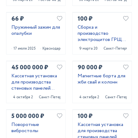
66 ₽
100 ₽
Пружинный зажим для
Сборка и
опалубки
производство
электрощитов ГРЩ,
АВР, ВРУ, ЩО,ЩЭ,
17 июля 2025
Краснодар
9 марта 2023
Санкт-Петербург
ЩУ...
45 000 000 ₽
90 000 ₽
Кассетная установка
Магнитные борта для
для производства
жби свай и колонн
стеновых панелей
ЖБИ
4 октября 2024
Санкт-Петербург
4 октября 2024
Санкт-Петербург
5 000 000 ₽
100 ₽
Поворотные
Кассетная установка
вибростолы
для производства
стеновых панелей