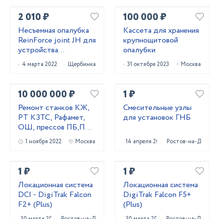
2 010 ₽
100 000 ₽
Несъемная опалубка
Кассета для хранения
ReinForce joint JH для
крупнощитовой
устройства
опалубки
промышленных
4 марта 2022
Щербинка
31 октября 2023
Москва
бетонных полов
10 000 000 ₽
1 ₽
Ремонт станков КЖ,
Смесительные узлы
РТ КЗТС, Рафамет,
для установок ГНБ
ОШ, прессов ПБ,ПА,
ПО, домкратов
1 ноября 2022
Москва
14 апреля 2022
Ростов-на-Дону
1 ₽
1 ₽
Локационная система
Локационная система
DCI - DigiTrak Falcon
DigiTrak Falcon F5+
F2+ (Plus)
(Plus)
30 марта 2023
Ростов-на-Дону
30 марта 2023
Ростов-на-Дону