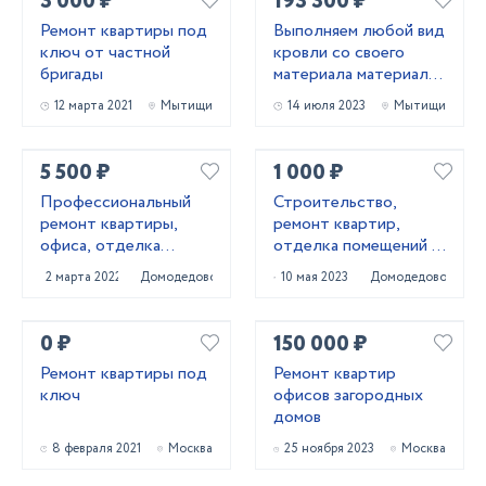
3 000 ₽
193 300 ₽
Ремонт квартиры под
Выполняем любой вид
ключ от частной
кровли со своего
бригады
материала материалы
заказчика
12 марта 2021
Мытищи
14 июля 2023
Мытищи
5 500 ₽
1 000 ₽
Профессиональный
Строительство,
ремонт квартиры,
ремонт квартир,
офиса, отделка
отделка помещений и
коттеджа
другие строительные
2 марта 2022
Домодедово
10 мая 2023
Домодедово
работы
0 ₽
150 000 ₽
Ремонт квартиры под
Ремонт квартир
ключ
офисов загородных
домов
8 февраля 2021
Москва
25 ноября 2023
Москва