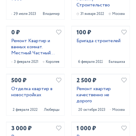
Строительство
29 июля 2023
Владимир
31 января 2022
Москва
0 ₽
100 ₽
Ремонт Квартир и
Бригада строителей
ванных комнат.
Местный Частный
Мастер. Щёлково,
3 февраля 2021
Королев
6 февраля 2022
Балашиха
Королёв, Мытищи
500 ₽
2 500 ₽
Отделка квартир в
Ремонт квартир
новостройках
качественно не
дорого
2 февраля 2022
Люберцы
20 октября 2023
Москва
3 000 ₽
1 000 ₽