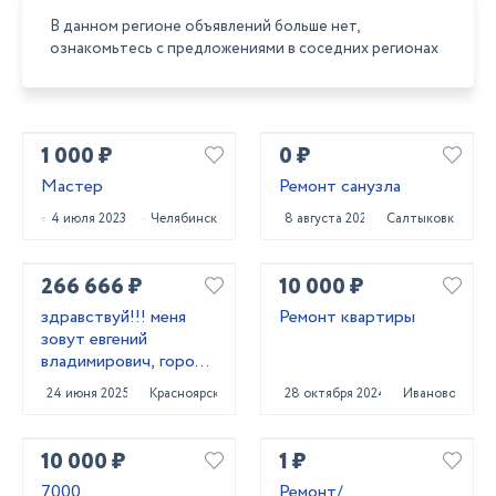
В данном регионе объявлений больше нет,
ознакомьтесь с предложениями в соседних регионах
1 000 ₽
0 ₽
Мастер
Ремонт санузла
4 июля 2023
Челябинск
8 августа 2021
Салтыковка
266 666 ₽
10 000 ₽
здравствуй!!! меня
Ремонт квартиры
зовут евгений
владимирович, город
проживания
24 июня 2025
Красноярск
28 октября 2024
Иваново
красноярск.
10 000 ₽
1 ₽
7000
Ремонт/