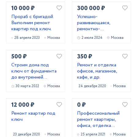
10 000 ₽
300 000 ₽
Прораб с бригадой.
Успешно-
Выполним ремонт
развивающаяся,
квартир под ключ.
ремонтно-
строительная
28 апреля 2023
Москва
2 июля 2024
Москва
компания Брусника
500 ₽
350 ₽
Строим дома под
Ремонт и отделка
ключ от фундамента
офисов, магазинов,
до внутренней
кафе, и др.
отделки.
30 марта 2022
Москва
24 декабря 2020
Москва
12 000 ₽
0 ₽
Ремонт квартир под
Профессиональный
ключ
ремонт квартиры,
офиса, отделка
коттеджа
23 декабря 2020
Москва
25 апреля 2021
Москва