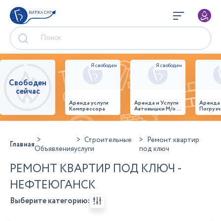
БИРЖА СНГ
Свободен
сейчас
Аренда услуги
Аренда и Услуги
Аренда
Компрессора
Автовышки М/о г.
Погрузч
Домодедово
26,28,32 место
Строительные
Ремонт квартир
Главная
Объявления
услуги
под ключ
РЕМОНТ КВАРТИР ПОД КЛЮЧ -
НЕФТЕЮГАНСК
Выберите категорию: