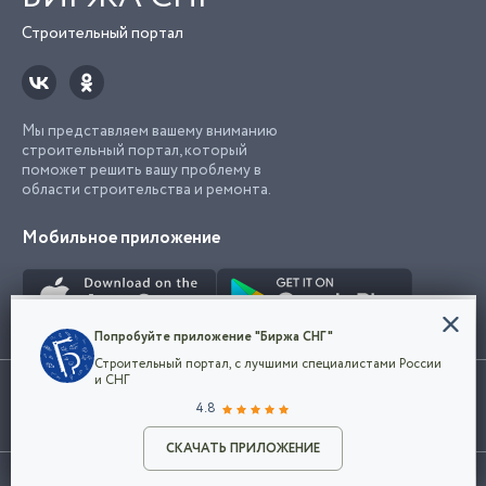
Строительный портал
Мы представляем вашему вниманию
строительный портал, который
поможет решить вашу проблему в
области строительства и ремонта.
Мобильное приложение
Конфиденциальность
Попробуйте приложение "Биржа СНГ"
Мы используем файлы cookie, чтобы сделать
Строительный портал, с лучшими специалистами России
наш сайт удобным для каждого
Использование сайта, в том числе подача объявлений, означает
и СНГ
пользователя. Оставаясь на сайте,
ОК
согласие с
пользовательским соглашением
. Все логотипы и торговые
4.8
вы соглашаетесь
марки представленные на сайте являются собственностью их
с
Политикой конфиденциальности компании
владельца.
Разместить объявление
и принимаете условия использования cookie.
СКАЧАТЬ ПРИЛОЖЕНИЕ
©2026
Биржа СНГ