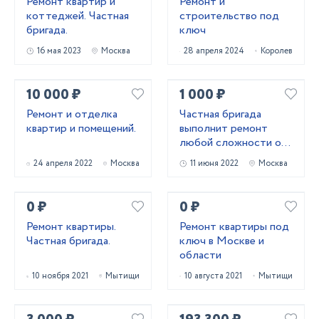
Ремонт квартир и
Ремонт и
коттеджей. Частная
строительство под
бригада.
ключ
16 мая 2023
Москва
28 апреля 2024
Королев
10 000 ₽
1 000 ₽
Ремонт и отделка
Частная бригада
квартир и помещений.
выполнит ремонт
любой сложности от
косметики до
24 апреля 2022
Москва
11 июня 2022
Москва
капитального.
0 ₽
0 ₽
Ремонт квартиры.
Ремонт квартиры под
Частная бригада.
ключ в Москве и
области
10 ноября 2021
Мытищи
10 августа 2021
Мытищи