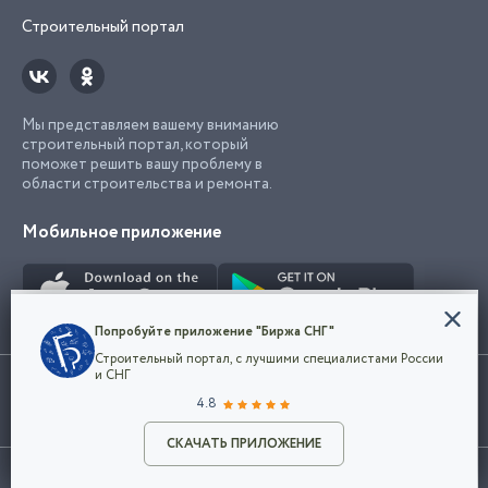
Строительный портал
Мы представляем вашему вниманию
строительный портал, который
поможет решить вашу проблему в
области строительства и ремонта.
Мобильное приложение
Конфиденциальность
Попробуйте приложение "Биржа СНГ"
Мы используем файлы cookie, чтобы сделать
Строительный портал, с лучшими специалистами России
наш сайт удобным для каждого
Использование сайта, в том числе подача объявлений, означает
и СНГ
пользователя. Оставаясь на сайте,
ОК
согласие с
пользовательским соглашением
. Все логотипы и торговые
4.8
вы соглашаетесь
марки представленные на сайте являются собственностью их
с
Политикой конфиденциальности компании
владельца.
Разместить объявление
и принимаете условия использования cookie.
СКАЧАТЬ ПРИЛОЖЕНИЕ
©2026
Биржа СНГ