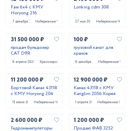
Faw 6x4 с КМУ
Lonking cdm 308
Horyong 216
7 декабря 2023
Набережные Челны
27 мая 2023
Набережные Челны
31 500 000 ₽
100 ₽
продам бульдозер
грузовой канат для
CAT D9R
кранов
8 апреля 2025
Красноярск
8 декабря 2023
Набережные Челны
11 200 000 ₽
12 900 000 ₽
Бортовой Камаз 43118
Камаз 43118 с КМУ
с КМУ Horyong 206
Kanglim 2056 Корея
13 июня 2023
Набережные Челны
1 апреля 2025
Набережные Челны
2 600 000 ₽
1 200 000 ₽
Гидроманипуляторы
Продаю ФАВ 3252