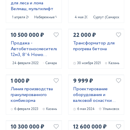
для леса и лома
Велмаш, мультилифт
1 апреля 2025
Набережные Челны
4 мая 2023
Сургут (Самарская обл.
10 500 000 ₽
22 000 ₽
Продажа -
Трансформатор для
Автобетоносмеситель
прогрева бетона
12м3, 8*4 Howo
HW76
24 февраля 2022
Самара
30 ноября 2021
Казань
1 000 ₽
9 999 ₽
Линия производства
Проектирование
гранулированного
оборудования и
комбикорма
валковой оснастки
для профилирования
6 февраля 2023
Казань
6 мая 2024
Ульяновск
металла
10 300 000 ₽
12 600 000 ₽