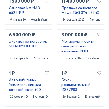
1 500 000 ₽
11 400 000 ₽
Самосвал КАМАЗ
Продажа самосвалов
6522-RP
Howo T5G 8*4 - 35м3
9 января 2025
Новый Уренгой
24 февраля 2022
Тюмень
6 500 000 ₽
3 000 000 ₽
Экскаватор погрузчик
Металлургическая
SHANMON 388H
печь роторная
наклонная РНП
26 января 2024
Челябинск
6 февраля 2023
Челябинск
1 ₽
1 ₽
Автомобильный
Бачок
Усилитель сигнала
расширительный
сотовой связи 900
11887983
MHZ + 1800 MHZ +
26 февраля 2022
Екатеринбург
26 февраля 2022
Екатеринбург
2,3,4 G