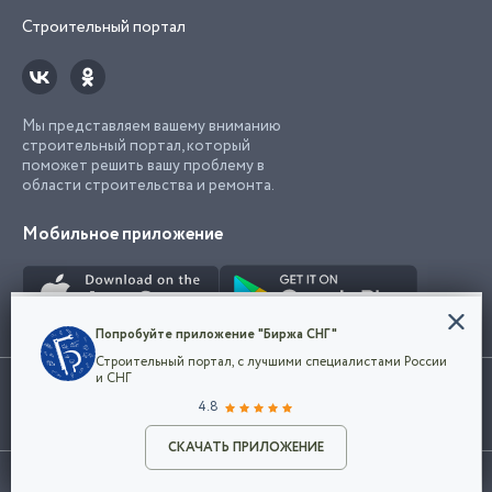
Строительный портал
Мы представляем вашему вниманию
строительный портал, который
поможет решить вашу проблему в
области строительства и ремонта.
Мобильное приложение
Конфиденциальность
Попробуйте приложение "Биржа СНГ"
Мы используем файлы cookie, чтобы сделать
Строительный портал, с лучшими специалистами России
наш сайт удобным для каждого
Использование сайта, в том числе подача объявлений, означает
и СНГ
пользователя. Оставаясь на сайте,
ОК
согласие с
пользовательским соглашением
. Все логотипы и торговые
4.8
вы соглашаетесь
марки представленные на сайте являются собственностью их
с
Политикой конфиденциальности компании
владельца.
Разместить объявление
и принимаете условия использования cookie.
СКАЧАТЬ ПРИЛОЖЕНИЕ
©2026
Биржа СНГ