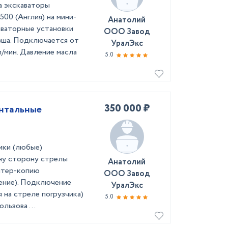
а экскаваторы
00 (Англия) на мини-
Анатолий
каваторные установки
ООО Завод
овша. Подключается от
УралЭкс
л/мин. Давление масла
5.0
350 000 ₽
онтальные
ики (любые)
ну сторону стрелы
Анатолий
аптер-копию
ООО Завод
ение). Подключение
УралЭкс
 на стреле погрузчика)
5.0
льзова ...