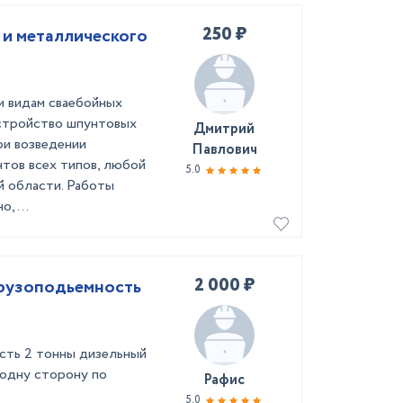
250 ₽
 и металлического
ем видам сваебойных
устройство шпунтовых
Дмитрий
ри возведении
Павлович
тов всех типов, любой
5.0
й области. Работы
, ...
2 000 ₽
грузоподьемность
сть 2 тонны дизельный
 одну сторону по
Рафис
5.0