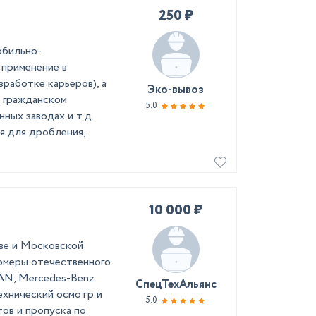
250 ₽
обильно-
 применение в
работке карьеров), а
Эко-вывоз
 гражданском
5.0
нных заводах и т.д.
я для дробления,
10 000 ₽
ве и Московской
омеры отечественного
AN, Mercedes-Benz
СпецТехАльянс
ехнический осмотр и
5.0
ов и пропуска по