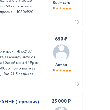
жедневно с 9:00 до
Rulimcars
 — 750 кг; Габариты
5.0
 проема — 1080х920;
650 ₽
 марок : -Ваз2107
те за аренду авто от
а 30дней цена 449р.за
Антон
 6000р.При оплате за
5.0
 -Ваз 2115 седан за
25 000 ₽
25HHF (Германия)