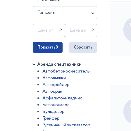
Тип цены:
Показать
0
Сбросить
Аренда спецтехники
Автобетоносмеситель
Автовышки
Автогрейдер
Автокран
Асфальтоукладчик
Бетононасос
Бульдозер
Грейфер
Гусеничный экскаватор