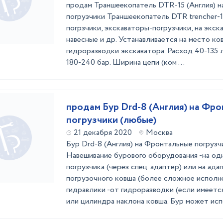
продам Траншеекопатель DTR-15 (Англия) н
погрузчики Траншеекопатель DTR trencher-15
погрзчики, экскаваторы-погрузчики, на экс
навесные и др. Устанавливается на место к
гидроразводки экскаватора. Расход 40-135 
180-240 бар. Ширина цепи (ком ...
продам Бур Drd-8 (Англия) на Фр
погрузчики (любые)
21 декабря 2020
Москва
Бур Drd-8 (Англия) на Фронтальные погрузч
Навешивание бурового оборудования -на од
погрузчика (через спец. адаптер) или на ад
погрузочного ковша (более сложное исполн
гидравлики -от гидроразводки (если имеется
или цилиндра наклона ковша. Бур может испо