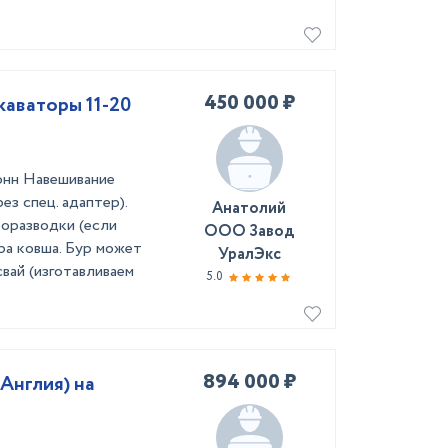
450 000 ₽
каваторы 11-20
тонн Навешивание
ез спец. адаптер).
Анатолий
оразводки (если
ООО Завод
ра ковша. Бур может
УралЭкс
вай (изготавливаем
5.0
894 000 ₽
Англия) на