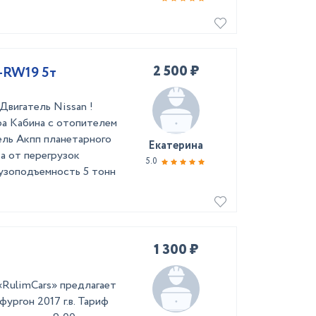
2 500 ₽
-RW19 5т
Двигатель Nissan !
ра Кабина с отопителем
ель Акпп планетарного
Екатерина
а от перегрузок
5.0
рузоподъемность 5 тонн
1 300 ₽
«RulimCars» предлагает
фургон 2017 г.в. Тариф