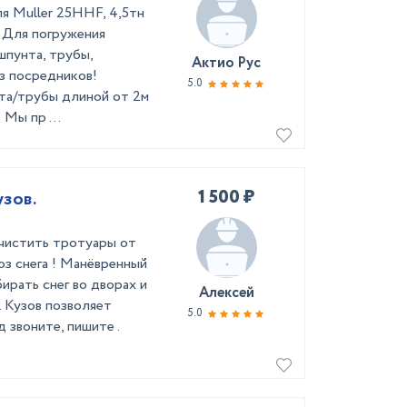
я Muller 25HHF, 4,5тн
! Для погружения
пунта, трубы,
Актио Рус
з посредников!
5.0
та/трубы длиной от 2м
 Мы пр ...
1 500 ₽
узов.
 чистить тротуары от
воз снега ! Манёвренный
ирать снег во дворах и
Алексей
. Кузов позволяет
5.0
д звоните, пишите .