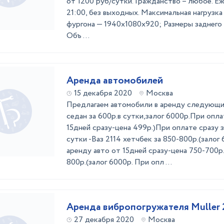
от 1200 руб/сутки. Гражданство – любое. Е
21:00, без выходных. Максимальная нагрузка
фургона — 1940х1080х920; Размеры заднего
Объ ...
Аренда автомобилей
15 декабря 2020
Москва
Предлагаем автомобили в аренду следующих
седан за 600р.в сутки,залог 6000р.При опла
15дней сразу-цена 499р.)При оплате сразу з
сутки -Ваз 2114 хетчбек за 850-800р.(залог
аренду авто от 15дней сразу-цена 750-700р.)
800р.(залог 6000р. При опл ...
Аренда вибропогружателя Muller 
27 декабря 2020
Москва