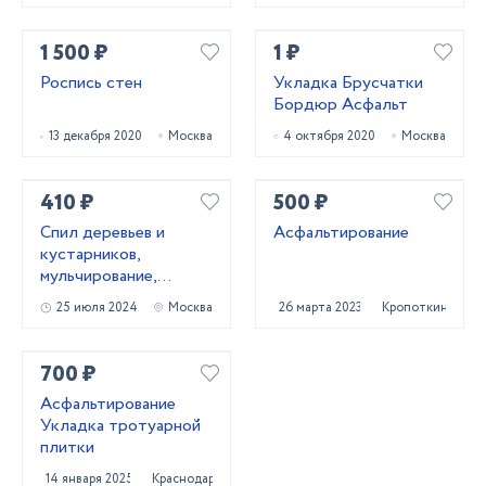
1 500 ₽
1 ₽
Роспись стен
Укладка Брусчатки
Бордюр Асфальт
13 декабря 2020
Москва
4 октября 2020
Москва
410 ₽
500 ₽
Cпил деревьев и
Асфальтирование
кустaрников,
мульчированиe,
выкоpчевка пнeй
25 июля 2024
Москва
26 марта 2023
Кропоткин
700 ₽
Асфальтирование
Укладка тротуарной
плитки
14 января 2025
Краснодар