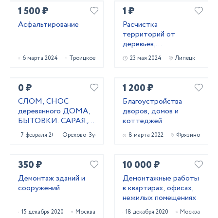
1 500 ₽
1 ₽
Асфальтирование
Расчистка
территорий от
деревьев,
кустарников и корней
6 марта 2024
Троицкое
23 мая 2024
Липецк
0 ₽
1 200 ₽
СЛОМ, СНОС
Благоустройства
деревянного ДОМА,
дворов, домов и
БЫТОВКИ. САРАЯ,
коттеджей
ТЕПЛИЦЫ
7 февраля 2021
Орехово-Зуево
8 марта 2022
Фрязино
350 ₽
10 000 ₽
Демонтаж зданий и
Демонтажные работы
сооружений
в квартирах, офисах,
нежилых помещениях
15 декабря 2020
Москва
18 декабря 2020
Москва