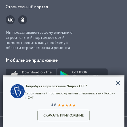
Строительный портал
Мы представляем вашему вниманию
строительный портал, который
поможет решить вашу проблему в
области строительства и ремонта.
Мобильное приложение
Конфиденциальность
Попробуйте приложение "Биржа СНГ"
Мы используем файлы cookie, чтобы сделать
Строительный портал, с лучшими специалистами России
наш сайт удобным для каждого
Использование сайта, в том числе подача объявлений, означает
и СНГ
пользователя. Оставаясь на сайте,
ОК
согласие с
пользовательским соглашением
. Все логотипы и торговые
4.8
вы соглашаетесь
марки представленные на сайте являются собственностью их
с
Политикой конфиденциальности компании
владельца.
Разместить объявление
и принимаете условия использования cookie.
СКАЧАТЬ ПРИЛОЖЕНИЕ
©2026
Биржа СНГ