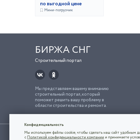
по выгодной цене
Мини-погрузчик
БИРЖА СНГ
Строительный портал
Мы представляем вашему вниманию
строительный портал, который
поможет решить вашу проблему в
области строительства и ремонта.
Попро
Строи
Конфиденциальность
Использование сайта, в том числе подача объявлений, озна
Мы используем файлы cookie, чтобы сделать наш сайт удобным дл
владельца.
с
Политикой конфиденциальности компании
и принимаете услов