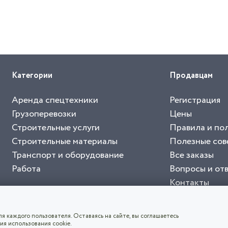
Категории
Продавцам
Аренда спецтехники
Регистрация
Грузоперевозки
Цены
Строительные услуги
Правила и по
Строительные материалы
Полезные сов
Транспорт и оборудование
Все заказы
Работа
Вопросы и от
Контакты
буйте приложение "Биржа СНГ"
тельный портал, с лучшими специалистами России и СНГ
4.8
чает согласие с
пользовательским соглашением
. Все логотипы и торговые марк
я каждого пользователя. Оставаясь на сайте, вы соглашаетесь
ия использования cookie.
СКАЧАТЬ ПРИЛОЖЕНИЕ