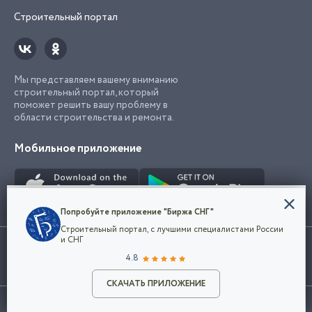
Строительный портал
Мы представляем вашему вниманию
строительный портал, который
поможет решить вашу проблему в
области строительства и ремонта.
Мобильное приложение
Конфиденциальность
Попробуйте приложение "Биржа СНГ"
Мы используем файлы cookie, чтобы сделать
Строительный портал, с лучшими специалистами России
наш сайт удобным для каждого
Использование сайта, в том числе подача объявлений, означает
и СНГ
пользователя. Оставаясь на сайте,
ОК
согласие с
пользовательским соглашением
. Все логотипы и торговые
4.8
вы соглашаетесь
марки представленные на сайте являются собственностью их
с
Политикой конфиденциальности компании
владельца.
Разместить объявление
и принимаете условия использования cookie.
СКАЧАТЬ ПРИЛОЖЕНИЕ
©2026
Биржа СНГ