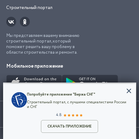
Строительный портал
Мы представляем вашему вниманию
строительный портал, который
поможет решить вашу проблему в
области строительства и ремонта.
Мобильное приложение
Конфиденциальность
Попробуйте приложение "Биржа СНГ"
Мы используем файлы cookie, чтобы сделать
Строительный портал, с лучшими специалистами России
наш сайт удобным для каждого
Использование сайта, в том числе подача объявлений, означает
и СНГ
пользователя. Оставаясь на сайте,
ОК
согласие с
пользовательским соглашением
. Все логотипы и торговые
4.8
вы соглашаетесь
марки представленные на сайте являются собственностью их
с
Политикой конфиденциальности компании
владельца.
Разместить объявление
и принимаете условия использования cookie.
СКАЧАТЬ ПРИЛОЖЕНИЕ
©2026
Биржа СНГ