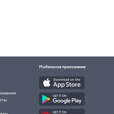
Мобильное приложение
ложения
еты
веты