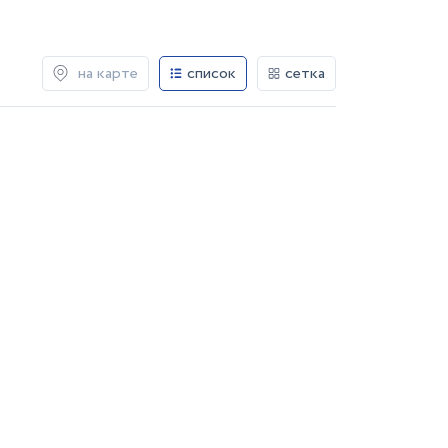
на карте
список
сетка