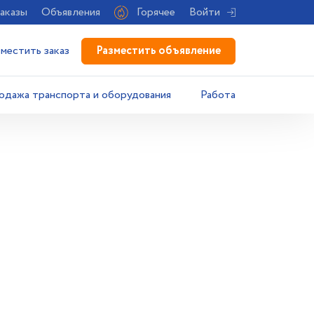
аказы
Объявления
Горячее
Войти
Разместить объявление
зместить заказ
одажа транспорта и оборудования
Работа