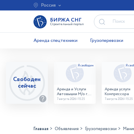
Россия
БИРЖА СНГ
Строительный портал
Аренда спецтехники
Грузоперевозки
Свободен
сейчас
Аренда и Услуги
Аренда услуги
Автовышки М/о г.
Компрессора
Домодедово
7 августа 2026 | 15:25
7 августа 2026 | 15:25
26,28,32 место
Главная
Объявления
Грузоперевозки
Мани